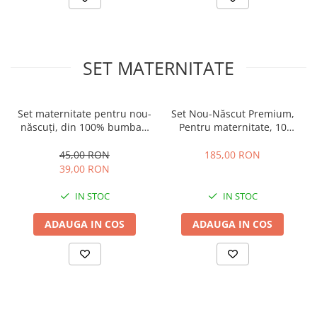
SET MATERNITATE
Set maternitate pentru nou-
Set Nou-Născut Premium,
născuți, din 100% bumbac,
Pentru maternitate, 10
capse fara nichel, Alb
Piese din Bumbac cu
Păturică, Fluturas
45,00 RON
185,00 RON
39,00 RON
IN STOC
IN STOC
ADAUGA IN COS
ADAUGA IN COS