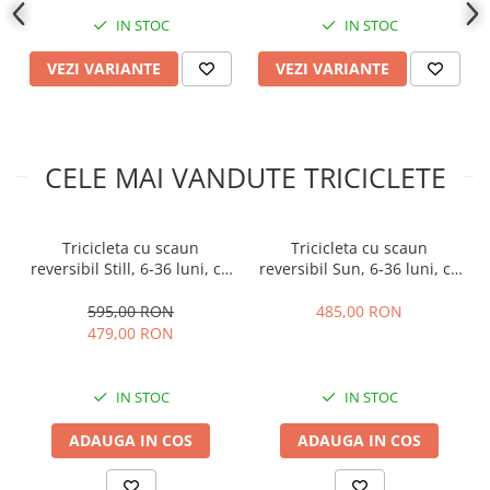
IN STOC
IN STOC
VEZI VARIANTE
VEZI VARIANTE
CELE MAI VANDUTE TRICICLETE
Tricicleta cu scaun
Tricicleta cu scaun
reversibil Still, 6-36 luni, cu
reversibil Sun, 6-36 luni, cu
pozitie de somn, Pliabila,
pozitie de somn, Bubu-Still,
roata cauciuc, cu lumini si
sezut ergonomic tip scoica,
595,00 RON
485,00 RON
muzica, SL07
roti cauciuc, cu stelute
479,00 RON
IN STOC
IN STOC
ADAUGA IN COS
ADAUGA IN COS