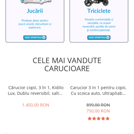
CELE MAI VANDUTE
CARUCIOARE
Cărucior copii, 3 în 1, Kidilo
Carucior 3 in 1 pentru copii,
Lux, Dublu reversibil, saltea
Cu scoica auto, Ultrapliabil,
inclusa, Geanta inclusa,
Aprobat pentru transport
Manusi de iarna, Roti
avion, Maner telescopic si
1.450,00 RON
899,00 RON
antieroziune off-road, Husa
reversibil, Pozitie de somn
750,00 RON
de vant si insecte