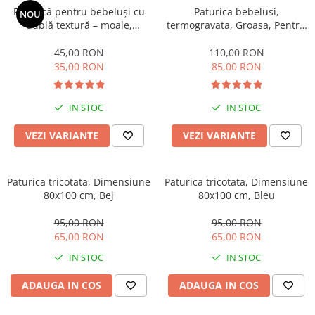
Păturică pentru bebeluși cu
Paturica bebelusi,
NOU
dublă textură – moale,
termogravata, Groasa, Pentru
călduroasă și delicată cu
bebe, 120 x 100 cm
pielea
45,00 RON
110,00 RON
35,00 RON
85,00 RON
IN STOC
IN STOC
VEZI VARIANTE
VEZI VARIANTE
Paturica tricotata, Dimensiune
Paturica tricotata, Dimensiune
80x100 cm, Bej
80x100 cm, Bleu
95,00 RON
95,00 RON
65,00 RON
65,00 RON
IN STOC
IN STOC
ADAUGA IN COS
ADAUGA IN COS