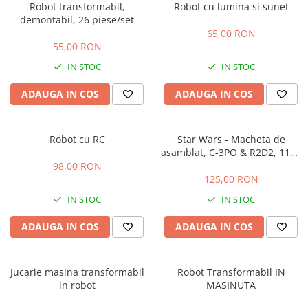
Robot transformabil,
Robot cu lumina si sunet
demontabil, 26 piese/set
65,00 RON
55,00 RON
IN STOC
IN STOC
ADAUGA IN COS
ADAUGA IN COS
Robot cu RC
Star Wars - Macheta de
asamblat, C-3PO & R2D2, 110+
piese din lemn - WOOD WORX
98,00 RON
125,00 RON
IN STOC
IN STOC
ADAUGA IN COS
ADAUGA IN COS
Jucarie masina transformabil
Robot Transformabil IN
in robot
MASINUTA