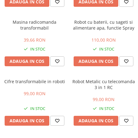
Manusi
Manusi
La joaca
Vehicule transport
ADAUGA IN COS
ADAUGA IN COS
Adidasi
Bluze, pieptarase, mentite
Bluze, pieptarase, mentite
Cos depozitare jucarii
Jocuri educative si de societate
Incaltaminte de panza
Veste bebe
Veste bebe
Articole mamici
Jucarii tip Montessori
Masina radicomanda
Robot cu baterii, cu sageti si
transformabil
alimentare apa, functie Spray
Rochite bebeluse
Ciorapi
Masinute electrice
Ciorapi
Pantaloni de exterior
Mingii
39,66 RON
110,00 RON
Pantaloni de exterior
Bluze si pulovere
Jucarii gonflabile
IN STOC
IN STOC
Bluze si pulovere
Babetele
Jucarii de nisip
ADAUGA IN COS
ADAUGA IN COS
Babetele
Hainute bumbac organic
Table de scris
Hainute bumbac organic
Trotinete si biciclete
Cifre transformabile in roboti
Robot Metalic cu telecomanda
Carucioare papusi
3 in 1 RC
99,00 RON
99,00 RON
IN STOC
IN STOC
ADAUGA IN COS
ADAUGA IN COS