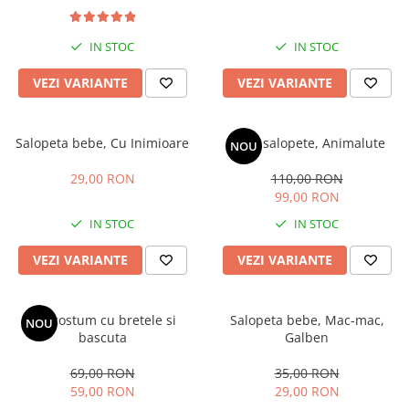
IN STOC
IN STOC
VEZI VARIANTE
VEZI VARIANTE
Salopeta bebe, Cu Inimioare
Set 3 salopete, Animalute
NOU
29,00 RON
110,00 RON
99,00 RON
IN STOC
IN STOC
VEZI VARIANTE
VEZI VARIANTE
Set costum cu bretele si
Salopeta bebe, Mac-mac,
NOU
bascuta
Galben
69,00 RON
35,00 RON
59,00 RON
29,00 RON