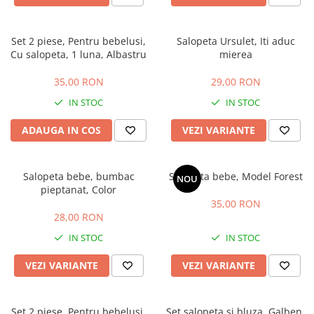
Set 2 piese, Pentru bebelusi,
Salopeta Ursulet, Iti aduc
Cu salopeta, 1 luna, Albastru
mierea
35,00 RON
29,00 RON
IN STOC
IN STOC
ADAUGA IN COS
VEZI VARIANTE
Salopeta bebe, bumbac
Salopeta bebe, Model Forest
NOU
pieptanat, Color
35,00 RON
28,00 RON
IN STOC
IN STOC
VEZI VARIANTE
VEZI VARIANTE
Set 2 piese, Pentru bebelusi,
Set salopeta si bluza, Galben,