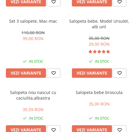
Manusi
Manusi
La joaca
Vehicule transport
VEZI VARIANTE
VEZI VARIANTE
Adidasi
Bluze, pieptarase, mentite
Bluze, pieptarase, mentite
Cos depozitare jucarii
Jocuri educative si de societate
Incaltaminte de panza
Veste bebe
Veste bebe
Articole mamici
Jucarii tip Montessori
Set 3 salopete, Mac-mac
Salopeta bebe, Model Ursulet,
alb unt
Rochite bebeluse
Ciorapi
Masinute electrice
110,00 RON
Ciorapi
Pantaloni de exterior
Mingii
35,00 RON
99,00 RON
29,00 RON
Pantaloni de exterior
Bluze si pulovere
Jucarii gonflabile
Bluze si pulovere
Babetele
Jucarii de nisip
IN STOC
IN STOC
Babetele
Hainute bumbac organic
Table de scris
VEZI VARIANTE
VEZI VARIANTE
Hainute bumbac organic
Trotinete si biciclete
Carucioare papusi
Salopeta nou nascut cu
Salopeta bebe broscuta
caciulita,albastra
35,00 RON
35,59 RON
IN STOC
IN STOC
VEZI VARIANTE
VEZI VARIANTE