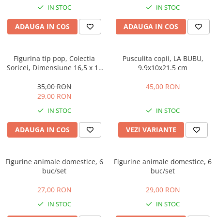
Manusi
Manusi
La joaca
Vehicule transport
Adidasi
IN STOC
IN STOC
Bluze, pieptarase, mentite
Bluze, pieptarase, mentite
Cos depozitare jucarii
Jocuri educative si de societate
Incaltaminte de panza
ADAUGA IN COS
ADAUGA IN COS
Veste bebe
Veste bebe
Articole mamici
Jucarii tip Montessori
Rochite bebeluse
Ciorapi
Masinute electrice
Figurina tip pop, Colectia
Pusculita copii, LA BUBU,
Ciorapi
Pantaloni de exterior
Mingii
Soricei, Dimensiune 16,5 x 12
9.9x10x21.5 cm
Pantaloni de exterior
Bluze si pulovere
Jucarii gonflabile
cm, Cod produs 1307
35,00 RON
45,00 RON
Bluze si pulovere
Babetele
Jucarii de nisip
29,00 RON
Babetele
Hainute bumbac organic
Table de scris
IN STOC
IN STOC
Hainute bumbac organic
Trotinete si biciclete
ADAUGA IN COS
VEZI VARIANTE
Carucioare papusi
Figurine animale domestice, 6
Figurine animale domestice, 6
buc/set
buc/set
27,00 RON
29,00 RON
IN STOC
IN STOC