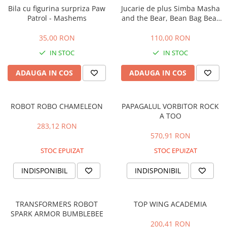
Bila cu figurina surpriza Paw
Jucarie de plus Simba Masha
Patrol - Mashems
and the Bear, Bean Bag Bear
40 cm
35,00 RON
110,00 RON
IN STOC
IN STOC
ADAUGA IN COS
ADAUGA IN COS
ROBOT ROBO CHAMELEON
PAPAGALUL VORBITOR ROCK
A TOO
283,12 RON
570,91 RON
STOC EPUIZAT
STOC EPUIZAT
INDISPONIBIL
INDISPONIBIL
TRANSFORMERS ROBOT
TOP WING ACADEMIA
SPARK ARMOR BUMBLEBEE
200,41 RON