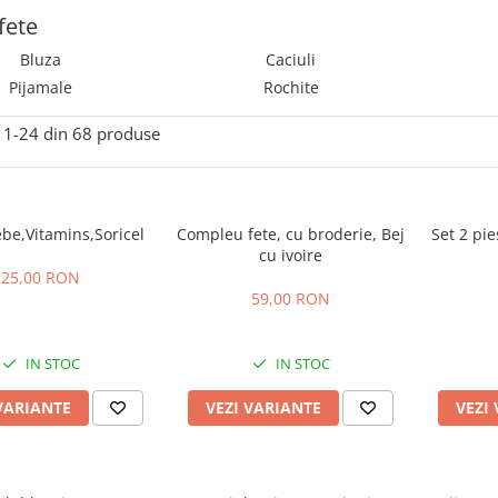
fete
Bluza
Caciuli
Pijamale
Rochite
1-
24
din
68
produse
be,Vitamins,Soricel
Compleu fete, cu broderie, Bej
Set 2 pie
cu ivoire
25,00 RON
59,00 RON
IN STOC
IN STOC
VARIANTE
VEZI VARIANTE
VEZI