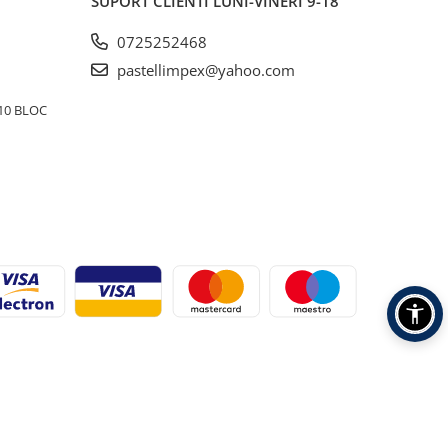
SUPORT CLIENTI
LUNI-VINERI 9-18
0725252468
pastellimpex@yahoo.com
10 BLOC