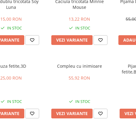
dublu tricotata Soy
Caciula tricotata Minnie
Pijama D
Luna
Mouse
15,00 RON
13,22 RON
55,0
IN STOC
IN STOC
VARIANTE
VEZI VARIANTE
ADAU
luza fetite,3D
Compleu cu inimioare
Pij
fetite
25,00 RON
55,92 RON
IN STOC
IN STOC
VARIANTE
VEZI VARIANTE
VEZI