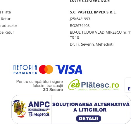
DATE COMERCIALE
 Plata
S.C. PASTELL IMPEX S.R.L.
e Retur
J25/64/1993
Produselor
RO2674408
de Retur
BD-UL TUDOR VLADIMIRESCU nr. 1
TS 10
Dr. Tr. Severin, Mehedinti