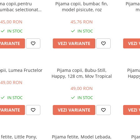
ma copii,pentru
Pijama copii, bumbac fin,
Pijama
Bumbac selectionat
model pisicute, roz
mo
100%,cod 08
45,00 RON
45,76 RON
IN STOC
IN STOC
VARIANTE
VEZI VARIANTE
VEZI
pii, Lumea Fructelor
Pijama copii, Bubu-Still,
Pijama
Happy, 128 cm, Mov Tropical
Happ
49,00 RON
49,00 RON
IN STOC
IN STOC
VARIANTE
VEZI VARIANTE
VEZI
fetite, Little Pony,
Pijama fetite, Model Lebada,
Pija