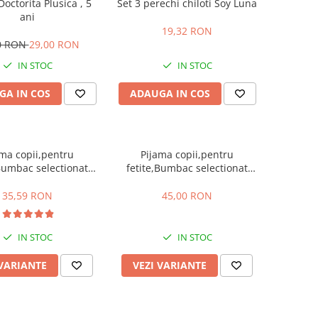
octorita Plusica , 5
Set 3 perechi chiloti Soy Luna
ani
19,32 RON
0 RON
29,00 RON
IN STOC
IN STOC
GA IN COS
ADAUGA IN COS
ama copii,pentru
Pijama copii,pentru
,Bumbac selectionat
fetite,Bumbac selectionat
100%,cod 06
100%,cod 07
35,59 RON
45,00 RON
IN STOC
IN STOC
 VARIANTE
VEZI VARIANTE