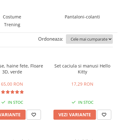
Costume
Pantaloni-colanti
Trening
Ordoneaza:
se, haine fete, Floare
Set caciula si manusi Hello
3D, verde
Kitty
65,00 RON
17,29 RON
IN STOC
IN STOC
 VARIANTE
VEZI VARIANTE