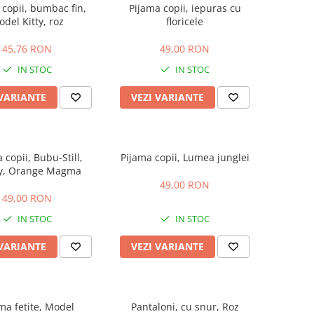
 copii, bumbac fin,
Pijama copii, iepuras cu
del Kitty, roz
floricele
45,76 RON
49,00 RON
IN STOC
IN STOC
 VARIANTE
VEZI VARIANTE
 copii, Bubu-Still,
Pijama copii, Lumea junglei
y, Orange Magma
49,00 RON
49,00 RON
IN STOC
IN STOC
 VARIANTE
VEZI VARIANTE
ma fetite, Model
Pantaloni, cu snur, Roz