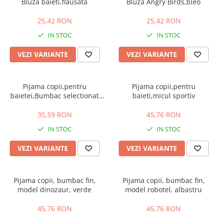
Bluza baieti,flausata
Bluza Angry Birds,bleo
25,42 RON
25,42 RON
IN STOC
IN STOC
VEZI VARIANTE
VEZI VARIANTE
Pijama copii,pentru
Pijama copii,pentru
baietei,Bumbac selectionat
baieti,micul sportiv
100%,cod 04
35,59 RON
45,76 RON
IN STOC
IN STOC
VEZI VARIANTE
VEZI VARIANTE
Pijama copii, bumbac fin,
Pijama copii, bumbac fin,
model dinozaur, verde
model robotel, albastru
45,76 RON
45,76 RON