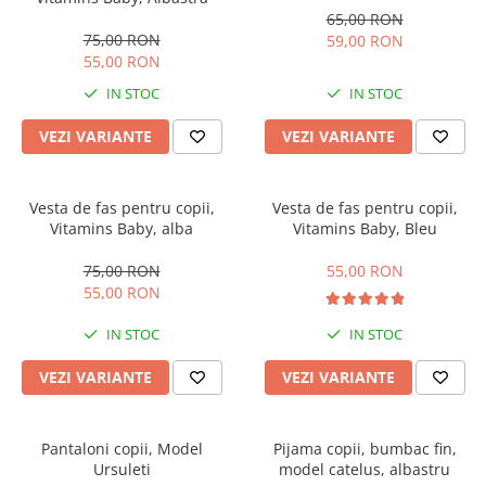
Manusi
Manusi
La joaca
Vehicule transport
Adidasi
65,00 RON
Bluze, pieptarase, mentite
Bluze, pieptarase, mentite
Cos depozitare jucarii
Jocuri educative si de societate
75,00 RON
59,00 RON
Incaltaminte de panza
55,00 RON
Veste bebe
Veste bebe
Articole mamici
Jucarii tip Montessori
IN STOC
IN STOC
Rochite bebeluse
Ciorapi
Masinute electrice
Ciorapi
Pantaloni de exterior
Mingii
VEZI VARIANTE
VEZI VARIANTE
Pantaloni de exterior
Bluze si pulovere
Jucarii gonflabile
Bluze si pulovere
Babetele
Jucarii de nisip
Vesta de fas pentru copii,
Vesta de fas pentru copii,
Vitamins Baby, alba
Vitamins Baby, Bleu
Babetele
Hainute bumbac organic
Table de scris
Hainute bumbac organic
Trotinete si biciclete
75,00 RON
55,00 RON
55,00 RON
Carucioare papusi
IN STOC
IN STOC
VEZI VARIANTE
VEZI VARIANTE
Pantaloni copii, Model
Pijama copii, bumbac fin,
Ursuleti
model catelus, albastru