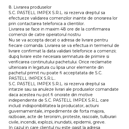
8. Livrarea produselor
S.C. PASTELL IMPEX S.R.L. isi rezerva dreptul sa
efectueze validarea comenzilor inainte de onorarea lor
prin contactarea telefonica a clientilor.
Livrarea se face in maxim 48 ore de la confirmarea
comenzii de catre operatorul nostru
Nu se va accepta decat o adresa de livrare pentru
fiecare comanda. Livrarea se va efectua in termenul de
livrare confirmat la data validarii telefonice a comenzii;
dupq livrare este necesara semnatura de primire si
verificarea continutului pachetului. Orice reclamatie
ulterioara in legatura cu lipsa unor elemente din
pachetul primit nu poate fi acceptatata de S.C.
PASTELL IMPEX S.R.L..
S.C. PASTELL IMPEX S.R.L. isi rezerva dreptul sa
intarzie sau sa anuleze livrari ale produselor comandate
daca acestea nu pot fi onorate din motive
independente de S.C. PASTELL IMPEX S.R.L. care
includ: indisponibilitatea la producator, actiuni
guvernamentale, impedimente de forta majora,
razboaie, acte de terorism, proteste, rascoale, tulburari
civile, incendii, explozii, inundatii, epidemii, greve.
In cazul in care clientul nu este gasit la adresa