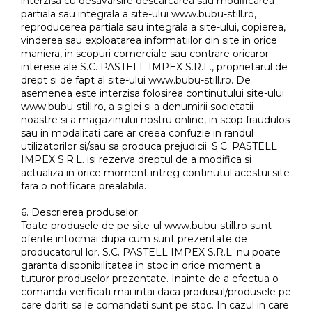
interzisa cu desavarsire descarcarea sau modificarea
partiala sau integrala a site-ului www.bubu-still.ro,
reproducerea partiala sau integrala a site-ului, copierea,
vinderea sau exploatarea informatiilor din site in orice
maniera, in scopuri comerciale sau contrare oricaror
interese ale S.C. PASTELL IMPEX S.R.L., proprietarul de
drept si de fapt al site-ului www.bubu-still.ro. De
asemenea este interzisa folosirea continutului site-ului
www.bubu-still.ro, a siglei si a denumirii societatii
noastre si a magazinului nostru online, in scop fraudulos
sau in modalitati care ar creea confuzie in randul
utilizatorilor si/sau sa produca prejudicii. S.C. PASTELL
IMPEX S.R.L. isi rezerva dreptul de a modifica si
actualiza in orice moment intreg continutul acestui site
fara o notificare prealabila.
6. Descrierea produselor
Toate produsele de pe site-ul www.bubu-still.ro sunt
oferite intocmai dupa cum sunt prezentate de
producatorul lor. S.C. PASTELL IMPEX S.R.L. nu poate
garanta disponibilitatea in stoc in orice moment a
tuturor produselor prezentate. Inainte de a efectua o
comanda verificati mai intai daca produsul/produsele pe
care doriti sa le comandati sunt pe stoc. In cazul in care