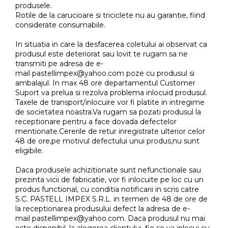
produsele.
Rotile de la carucioare si triciclete nu au garantie, fiind
considerate consumabile.
In situatia in care la desfacerea coletului ai observat ca
produsul este deteriorat sau lovit te rugam sa ne
transmiti pe adresa de e-
mail pastellimpex@yahoo.com poze cu produsul si
ambalajul. In max 48 ore departamentul Customer
Suport va prelua si rezolva problema inlocuid produsul.
Taxele de transport/inlocuire vor fi platite in intregime
de societatea noastra.Va rugam sa pozati produsul la
receptionare pentru a face dovada defectelor
mentionate.Cererile de retur inregistrate ulterior celor
48 de ore,pe motivul defectului unui produs,nu sunt
eligibile.
Daca produsele achizitionate sunt nefunctionale sau
prezinta vicii de fabricatie, vor fi inlocuite pe loc cu un
produs functional, cu conditia notificarii in scris catre
S.C. PASTELL IMPEX S.R.L. in termen de 48 de ore de
la receptionarea produsului defect la adresa de e-
mail pastellimpex@yahoo.com. Daca produsul nu mai