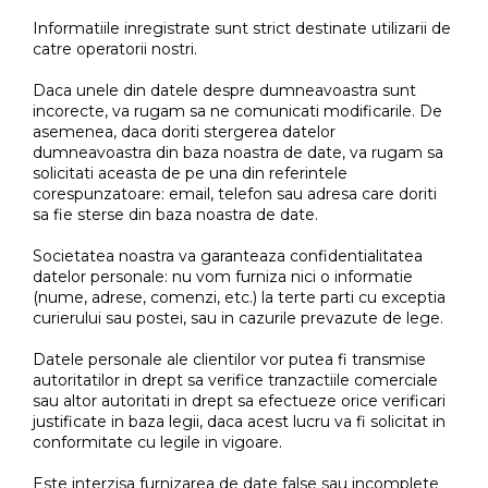
Informatiile inregistrate sunt strict destinate utilizarii de
catre operatorii nostri.
Daca unele din datele despre dumneavoastra sunt
incorecte, va rugam sa ne comunicati modificarile. De
asemenea, daca doriti stergerea datelor
dumneavoastra din baza noastra de date, va rugam sa
solicitati aceasta de pe una din referintele
corespunzatoare: email, telefon sau adresa care doriti
sa fie sterse din baza noastra de date.
Societatea noastra va garanteaza confidentialitatea
datelor personale: nu vom furniza nici o informatie
(nume, adrese, comenzi, etc.) la terte parti cu exceptia
curierului sau postei, sau in cazurile prevazute de lege.
Datele personale ale clientilor vor putea fi transmise
autoritatilor in drept sa verifice tranzactiile comerciale
sau altor autoritati in drept sa efectueze orice verificari
justificate in baza legii, daca acest lucru va fi solicitat in
conformitate cu legile in vigoare.
Este interzisa furnizarea de date false sau incomplete