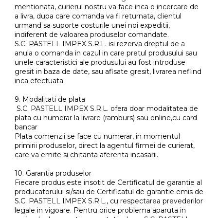
mentionata, curierul nostru va face inca o incercare de
a livra, dupa care comanda va fi returnata, clientul
urmand sa suporte costurile unei noi expeditii,
indiferent de valoarea produselor comandate.
S.C. PASTELL IMPEX S.R.L. isi rezerva dreptul de a
anula o comanda in cazul in care pretul produsului sau
unele caracteristici ale produsului au fost introduse
gresit in baza de date, sau afisate gresit, livrarea nefiind
inca efectuata.
9. Modalitati de plata
S.C. PASTELL IMPEX S.R.L. ofera doar modalitatea de
plata cu numerar la livrare (ramburs) sau online,cu card
bancar
Plata comenzii se face cu numerar, in momentul
primirii produselor, direct la agentul firmei de curierat,
care va emite si chitanta aferenta incasarii.
10. Garantia produselor
Fiecare produs este insotit de Certificatul de garantie al
producatorului si/sau de Certificatul de garantie emis de
S.C. PASTELL IMPEX S.R.L., cu respectarea prevederilor
legale in vigoare. Pentru orice problema aparuta in