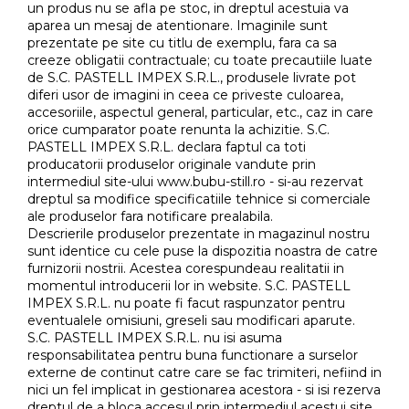
un produs nu se afla pe stoc, in dreptul acestuia va
aparea un mesaj de atentionare. Imaginile sunt
prezentate pe site cu titlu de exemplu, fara ca sa
creeze obligatii contractuale; cu toate precautiile luate
de S.C. PASTELL IMPEX S.R.L., produsele livrate pot
diferi usor de imagini in ceea ce priveste culoarea,
accesoriile, aspectul general, particular, etc., caz in care
orice cumparator poate renunta la achizitie. S.C.
PASTELL IMPEX S.R.L. declara faptul ca toti
producatorii produselor originale vandute prin
intermediul site-ului www.bubu-still.ro - si-au rezervat
dreptul sa modifice specificatiile tehnice si comerciale
ale produselor fara notificare prealabila.
Descrierile produselor prezentate in magazinul nostru
sunt identice cu cele puse la dispozitia noastra de catre
furnizorii nostrii. Acestea corespundeau realitatii in
momentul introducerii lor in website. S.C. PASTELL
IMPEX S.R.L. nu poate fi facut raspunzator pentru
eventualele omisiuni, greseli sau modificari aparute.
S.C. PASTELL IMPEX S.R.L. nu isi asuma
responsabilitatea pentru buna functionare a surselor
externe de continut catre care se fac trimiteri, nefiind in
nici un fel implicat in gestionarea acestora - si isi rezerva
dreptul de a bloca accesul prin intermediul acestui site