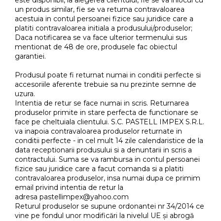
este disponibil, la alegerea clientului, fie se va inlocui cu
un produs similar, fie se va returna contravaloarea
acestuia in contul persoanei fizice sau juridice care a
platiti contravaloarea initiala a produsului/produselor;
Daca notificarea se va face ulterior termenului sus
mentionat de 48 de ore, produsele fac obiectul
garantiei.
Produsul poate fi returnat numai in conditii perfecte si
accesoriile aferente trebuie sa nu prezinte semne de
uzura.
Intentia de retur se face numai in scris. Returnarea
produselor primite in stare perfecta de functionare se
face pe cheltuiala clientului. S.C. PASTELL IMPEX S.R.L.
va inapoia contravaloarea produselor returnate in
conditii perfecte - in cel mult 14 zile calendaristice de la
data receptionarii produsului si a denuntarii in scris a
contractului. Suma se va rambursa in contul persoanei
fizice sau juridice care a facut comanda si a platiti
contravaloarea produselor, insa numai dupa ce primim
email privind intentia de retur la
adresa pastellimpex@yahoo.com
Returul produselor se supune ordonantei nr 34/2014 ce
vine pe fondul unor modificări la nivelul UE și abrogă