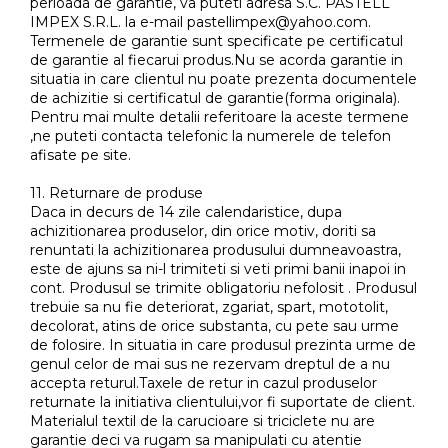
perioada de garantie, va puteti adresa S.C. PASTELL
IMPEX S.R.L. la e-mail pastellimpex@yahoo.com.
Termenele de garantie sunt specificate pe certificatul
de garantie al fiecarui produs.Nu se acorda garantie in
situatia in care clientul nu poate prezenta documentele
de achizitie si certificatul de garantie(forma originala).
Pentru mai multe detalii referitoare la aceste termene
,ne puteti contacta telefonic la numerele de telefon
afisate pe site.
11. Returnare de produse
Daca in decurs de 14 zile calendaristice, dupa
achizitionarea produselor, din orice motiv, doriti sa
renuntati la achizitionarea produsului dumneavoastra,
este de ajuns sa ni-l trimiteti si veti primi banii inapoi in
cont. Produsul se trimite obligatoriu nefolosit . Produsul
trebuie sa nu fie deteriorat, zgariat, spart, mototolit,
decolorat, atins de orice substanta, cu pete sau urme
de folosire. In situatia in care produsul prezinta urme de
genul celor de mai sus ne rezervam dreptul de a nu
accepta returul.Taxele de retur in cazul produselor
returnate la initiativa clientului,vor fi suportate de client.
Materialul textil de la carucioare si triciclete nu are
garantie deci va rugam sa manipulati cu atentie