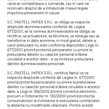
cand se completeaza o comanda, caz in care ne
rezervam dreptul de a intreprinde masuri legale
impotriva persoanelor in cauza.
S.C. PASTELL IMPEX S.R.L. se obliga sa respecte
drepturile dumneavoastra conferite de Legea
677/2001, iar la cererea dumneavoastra se obliga: sa
rectifice, sa actualizeze, sa blocheze, sa stearga sau sa
transforme in date anonime, in mod gratuit, datele a
caror prelucrare nu este conforma dispozitiilor Legii nr.
677/2001 privind protectia persoanelor cu privire la
prelucrarea datelor cu caracter personal si libera
circulatie a acestor date - si sa inceteze prelucrarea
datelor dumneavoastra personale.
S.C. PASTELL IMPEX S.R.L. certifica faptul ca va
respecta drepturile conferite de Legea nr. 677/2001
privind protectia persoanelor cu privire la prelucrarea
datelor cu caracter personal si libera circulatie a acestor
date, a Legii nr. 365/2002 privind comertul electronic,
precum a Ordonantei nr. 130/2000 privind protectia
consumatorilor la incheierea si executarea contractelor
la distanta cu modificarile ulterioare. Printre aceste