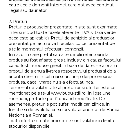
catre acele domenii Internet care pot avea continut
ilegal sau daunator.
7. Preturi
Preturile produselor prezentate in site sunt exprimate
in lei si includ toate taxele aferente (TVA si taxa verde
daca este aplicabila). Pretul de achizitie al produselor
prezentat pe factura va fi acelasi cu cel prezentat pe
site la momentul efectuarii comenzii.
In cazul in care pretul sau alte detalii referitoare la
produs au fost afisate gresit, inclusiv din cauza facptului
ca au fost introduse gresit in baza de date, ne alocam
dreptul de a anula livrarea respectivului produs si de a
anunta clientul in cel mai scurt timp despre eroarea
produsa, daca livrarea nu s-a efectuat inca.
Termenul de valabilitate al preturilor si ofertei este cel
mentionat pe site-ul www.bubu-still.ro. In lipsa unei
mentiuni, preturile pot fi oricand modificate. De
asemenea, preturile pot suferi modificari zilnice, in
functie si de evolutia cursului valutar anuntat de Banca
Nationala a Romaniei.
Toata oferta si toate promotiile sunt valabile in limita
stocurilor disponibile.