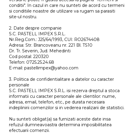
Manusi
Manusi
La joaca
Vehicule transport
Adidasi
conditii". In cazul in care nu sunteti de acord cu termeni
Bluze, pieptarase, mentite
Bluze, pieptarase, mentite
Cos depozitare jucarii
Jocuri educative si de societate
si conditiile noastre de utilizare va rugam sa parasiti
Incaltaminte de panza
site-ul nostru.
Veste bebe
Veste bebe
Articole mamici
Jucarii tip Montessori
Rochite bebeluse
Ciorapi
Masinute electrice
2. Date despre companie
S.C. PASTELL IMPEX S.R.L.
Ciorapi
Pantaloni de exterior
Mingii
Nr.Reg.Com.: J25/64/1993, CUI: RO2674408
Adresa: Str. Brancoveanu nr. 221 Bl. TS10
Pantaloni de exterior
Bluze si pulovere
Jucarii gonflabile
Dr. Tr. Severin, Jud. Mehedinti
Bluze si pulovere
Babetele
Jucarii de nisip
Cod postal: 220320
Telefon: 0725.25.24.68
Babetele
Hainute bumbac organic
Table de scris
E-mail: pastellimpex@yahoo.com
Hainute bumbac organic
Trotinete si biciclete
3. Politica de confidentialitare a datelor cu caracter
Carucioare papusi
personale
S.C. PASTELL IMPEX S.R.L. isi rezerva dreptul a stoca
informatii cu caracter personale ale clientilor: nume,
adresa, email, telefon, etc., pe durata necesara
indeplinirii comenzilor si in vederea realizarii de statistici.
Nu sunteti obligat(a) sa furnizati aceste date insa
refuzul dumneavoastra determina imposibilitatea
efectuarii comenzii.