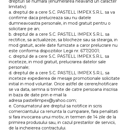
drepturi se numara (enumerarea neavand un caracter
limitativ):
a. dreptul de a cere S.C. PASTELL IMPEX S.R.L. sa va
confirme daca prelucreaza sau nu datele
dumneavoastra personale, in mod gratuit pentru o
solicitare pe an;
b. dreptul de a cere S.C. PASTELL IMPEX S.R.L. sa
rectifice, sa actualizeze, sa blocheze sau sa stearga, in
mod gratuit, acele date furnizate a caror prelucrare nu
este conforma dispozitiilor Legii nr. 677/2001;
c. dreptul de a cere S.C. PASTELL IMPEX S.R.L. sa
inceteze, in mod gratuit, prelucrarea datelor sale
personale;
d. dreptul de a cere S.C. PASTELL IMPEX S.R.L. sa
inceteze expedierea de mesaje promotionale solicitate
initial in mod voluntar. Orice astfel de cerere/notificare
se va data, semna si trimite de catre persoana inscrisa
in baza de date prin e-mail la
adresa pastellimpex@yahoo.com;
e. Consumatorul are dreptul sa notifice in scris
comerciantului ca renunta la cumparare, fara penalitati
si fara invocarea unui motiv, in termen de 14 zile de la
primirea produsului sau, in cazul prestarilor de servicii,
de la incheierea contractului.