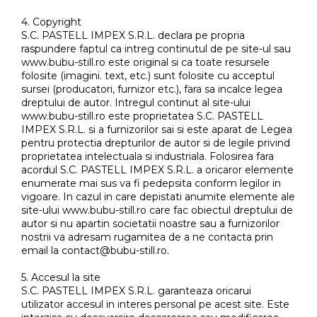
4. Copyright
S.C. PASTELL IMPEX S.R.L. declara pe propria
raspundere faptul ca intreg continutul de pe site-ul sau
www.bubu-still.ro este original si ca toate resursele
folosite (imagini. text, etc.) sunt folosite cu acceptul
sursei (producatori, furnizor etc.), fara sa incalce legea
dreptului de autor. Intregul continut al site-ului
www.bubu-still.ro este proprietatea S.C. PASTELL
IMPEX S.R.L. si a furnizorilor sai si este aparat de Legea
pentru protectia drepturilor de autor si de legile privind
proprietatea intelectuala si industriala. Folosirea fara
acordul S.C. PASTELL IMPEX S.R.L. a oricaror elemente
enumerate mai sus va fi pedepsita conform legilor in
vigoare. In cazul in care depistati anumite elemente ale
site-ului www.bubu-still.ro care fac obiectul dreptului de
autor si nu apartin societatii noastre sau a furnizorilor
nostrii va adresam rugamitea de a ne contacta prin
email la contact@bubu-still.ro.
5. Accesul la site
S.C. PASTELL IMPEX S.R.L. garanteaza oricarui
utilizator accesul in interes personal pe acest site. Este