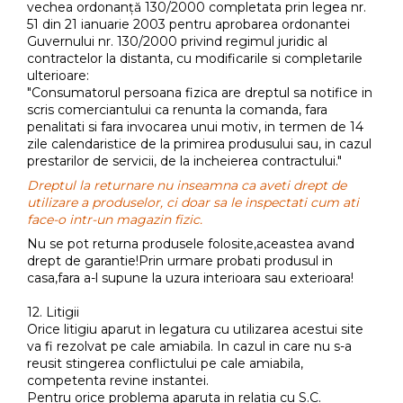
vechea ordonanță 130/2000 completata prin legea nr.
51 din 21 ianuarie 2003 pentru aprobarea ordonantei
Guvernului nr. 130/2000 privind regimul juridic al
contractelor la distanta, cu modificarile si completarile
ulterioare:
"Consumatorul persoana fizica are dreptul sa notifice in
scris comerciantului ca renunta la comanda, fara
penalitati si fara invocarea unui motiv, in termen de 14
zile calendaristice de la primirea produsului sau, in cazul
prestarilor de servicii, de la incheierea contractului."
Dreptul la returnare nu inseamna ca aveti drept de
utilizare a produselor, ci doar sa le inspectati cum ati
face-o intr-un magazin fizic.
Nu se pot returna produsele folosite,aceastea avand
drept de garantie!Prin urmare probati produsul in
casa,fara a-l supune la uzura interioara sau exterioara!
12. Litigii
Orice litigiu aparut in legatura cu utilizarea acestui site
va fi rezolvat pe cale amiabila. In cazul in care nu s-a
reusit stingerea conflictului pe cale amiabila,
competenta revine instantei.
Pentru orice problema aparuta in relatia cu S.C.