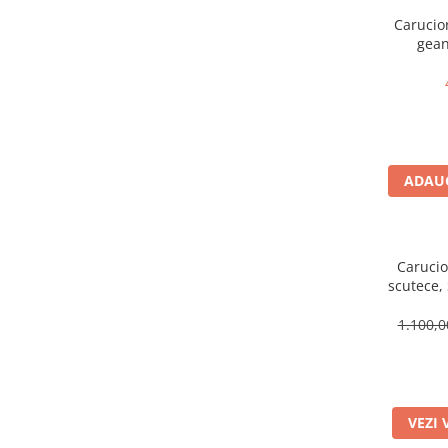
Carucior
gean
suspensi
Pliabil e
ADAUG
Carucio
scutece,
pe roa
1.100,
VEZI 