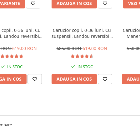
VARIANTE
ADAUGA IN COS
VEZI
 copii, 0-36 luni, Cu
Carucior copii, 0-36 luni, Cu
Carucior
, Landou reversibil,
suspensii, Landou reversibil,
Maner 
e de somn si sezut,
Pozitie de somn si sezut,
biberon
ta cauciuc, Roz
Roata cauciuc, Bej
Copert
0 RON
619,00 RON
685,00 RON
619,00 RON
550,0
suspe
transp
IN STOC
IN STOC
A IN COS
ADAUGA IN COS
ADAU
limbare