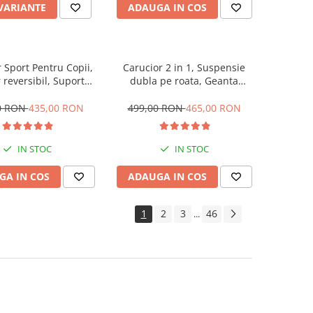
 VARIANTE
ADAUGA IN COS
 Sport Pentru Copii,
Carucior 2 in 1, Suspensie
reversibil, Suport
dubla pe roata, Geanta
, Plasa de tantari,
inclusa, strangere compacta,
ina extensibila, Cu
Bubu-Still, negru
0 RON
435,00 RON
499,00 RON
465,00 RON
nsii, Recomandat
ort par avion, Roz
pudra
IN STOC
IN STOC
GA IN COS
ADAUGA IN COS
1
2
3
46
...