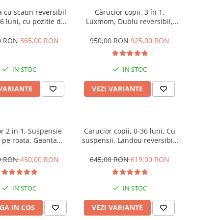
ta cu scaun reversibil
Cărucior copii, 3 în 1,
36 luni, cu pozitie de
Luxmom, Dublu reversibil,
ta plina, cu lumini si
saltea inclusa, Geanta inclusa,
muzica, Jazz
Manusi de iarna, Roti
0 RON
365,00 RON
950,00 RON
925,00 RON
antieroziune off-road, Husa de
ploaie si insecte
IN STOC
IN STOC
 VARIANTE
VEZI VARIANTE
r 2 in 1, Suspensie
Carucior copii, 0-36 luni, Cu
 pe roata, Geanta
suspensii, Landou reversibil,
 strangere compacta,
Pozitie de somn si sezut,
lecoo, turcoaz
Roata cauciuc
0 RON
450,00 RON
645,00 RON
619,00 RON
IN STOC
IN STOC
GA IN COS
VEZI VARIANTE