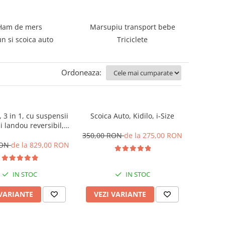
Ham de mers
Marsupiu transport bebe
n si scoica auto
Triciclete
Ordoneaza:
 3 in 1, cu suspensii
Scoica Auto, Kidilo, i-Size
i landou reversibil,
 sustinere dublu, 0
350,00 RON
de la 275,00 RON
3 ani, Original L-Sun
RON
de la 829,00 RON
IN STOC
IN STOC
 VARIANTE
VEZI VARIANTE