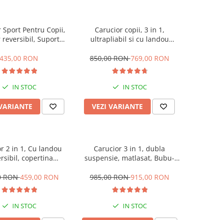
 Sport Pentru Copii,
Carucior copii, 3 in 1,
reversibil, Suport
ultrapliabil si cu landou
, Plasa de tantari,
reversibil, sustinere dubla,
ina extensibila, Cu
maner reglabil, negru
435,00 RON
850,00 RON
769,00 RON
nsii, Recomandat
t par avion, Belecoo
IN STOC
IN STOC
 VARIANTE
VEZI VARIANTE
r 2 in 1, Cu landou
Carucior 3 in 1, dubla
rsibil, copertina
suspensie, matlasat, Bubu-
bila, geanta pentru
Still Sun, 0-36 luni, lila
utece, Belecoo
0 RON
459,00 RON
985,00 RON
915,00 RON
IN STOC
IN STOC