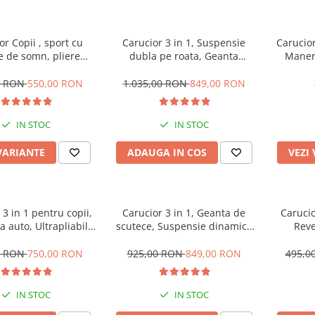
or Copii , sport cu
Carucior 3 in 1, Suspensie
Carucior
e de somn, pliere
dubla pe roata, Geanta
Maner 
 cu o mana, Spatar
inclusa, strangere compacta,
biberon
l, Tehnologia One-
Belecoo, bej
Copert
0 RON
550,00 RON
1.035,00 RON
849,00 RON
olding, copertina
suspe
la, maner reversibil,
transpor
 picioare si geanta
IN STOC
IN STOC
VARIANTE
ADAUGA IN COS
VEZI
 3 in 1 pentru copii,
Carucior 3 in 1, Geanta de
Carucio
a auto, Ultrapliabil,
scutece, Suspensie dinamica
Reve
t pentru transport
pe roata si cadru, Bubu-Still ,
extensi
Maner telescopic si
negru
sc
0 RON
750,00 RON
925,00 RON
849,00 RON
495,0
bil, Pozitie de somn
IN STOC
IN STOC