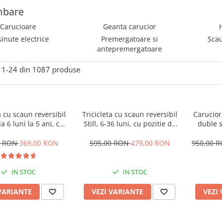
mbare
Carucioare
Geanta carucior
inute electrice
Premergatoare si
Scau
antepremergatoare
1-
24
din
1087
produse
a cu scaun reversibil
Tricicleta cu scaun reversibil
Carucior,
 la 6 luni la 5 ani, cu
Still, 6-36 luni, cu pozitie de
duble s
 de somn, roata Eva
somn, Pliabila, roata cauciuc,
Element
ina, siliconata
cu lumini si muzica, SL07
luni - 
0 RON
369,00 RON
595,00 RON
479,00 RON
950,00 
IN STOC
IN STOC
VARIANTE
VEZI VARIANTE
VEZI