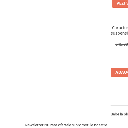
VEZI 
Carucior
suspensii
Poziti
Roa
645,0
ADAUG
Bebe la p
Newsletter
Nu rata ofertele si promotiile noastre