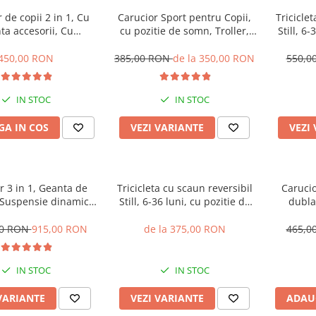
 de copii 2 in 1, Cu
Carucior Sport pentru Copii,
Tricicle
ta accesorii, Cu
cu pozitie de somn, Troller,
Still, 6-
i, 105 x 95 x 60 cm,
Spatar reglabil prin centura,
somn, roa
rgonomic, Belecoo, roz
Tehnologia inovatoare One-
450,00 RON
385,00 RON
de la 350,00 RON
550,0
Hand Folding
IN STOC
IN STOC
A IN COS
VEZI VARIANTE
VEZI
r 3 in 1, Geanta de
Tricicleta cu scaun reversibil
Carucio
 Suspensie dinamica
Still, 6-36 luni, cu pozitie de
dubla
ta si cadru, Cadru
somn, cadru aluminiu, roata
inclusa,
aluminiu
plina
Be
00 RON
915,00 RON
de la 375,00 RON
465,0
IN STOC
IN STOC
VARIANTE
VEZI VARIANTE
ADAU