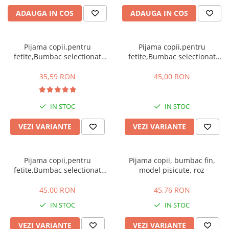
Manusi
Manusi
La joaca
Vehicule transport
Adidasi
ADAUGA IN COS
ADAUGA IN COS
Bluze, pieptarase, mentite
Bluze, pieptarase, mentite
Cos depozitare jucarii
Jocuri educative si de societate
Incaltaminte de panza
Veste bebe
Veste bebe
Articole mamici
Jucarii tip Montessori
Pijama copii,pentru
Pijama copii,pentru
Rochite bebeluse
Ciorapi
Masinute electrice
fetite,Bumbac selectionat
fetite,Bumbac selectionat
Ciorapi
Pantaloni de exterior
Mingii
100%,cod 06
100%,cod 07
35,59 RON
45,00 RON
Pantaloni de exterior
Bluze si pulovere
Jucarii gonflabile
Bluze si pulovere
Babetele
Jucarii de nisip
IN STOC
IN STOC
Babetele
Hainute bumbac organic
Table de scris
VEZI VARIANTE
VEZI VARIANTE
Hainute bumbac organic
Trotinete si biciclete
Carucioare papusi
Pijama copii,pentru
Pijama copii, bumbac fin,
fetite,Bumbac selectionat
model pisicute, roz
100%,cod 08
45,00 RON
45,76 RON
IN STOC
IN STOC
VEZI VARIANTE
VEZI VARIANTE