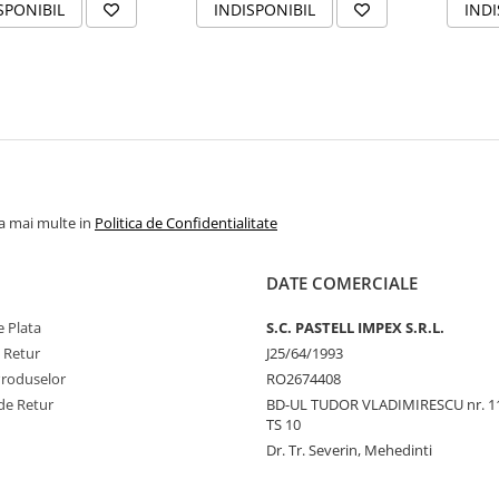
SPONIBIL
INDISPONIBIL
INDI
la mai multe in
Politica de Confidentialitate
DATE COMERCIALE
 Plata
S.C. PASTELL IMPEX S.R.L.
e Retur
J25/64/1993
Produselor
RO2674408
de Retur
BD-UL TUDOR VLADIMIRESCU nr. 1
TS 10
Dr. Tr. Severin, Mehedinti