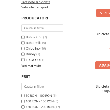
Trotinete si biciclete
Vehicule transport
VEZI 
PRODUCATORI
Bicicleta
Bubu-Bubu
(7)
Bubu-Still
(15)
Chipolino
(19)
Disney
(7)
LEG & GO
(1)
ADAUG
Vezi mai multe
PRET
Bicicleta
Chipo
50 RON - 100 RON
(5)
100 RON - 150 RON
(5)
150 RON - 200 RON
(17)