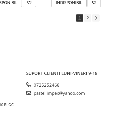
SPONIBIL
INDISPONIBIL
1
2
SUPORT CLIENTI
LUNI-VINERI 9-18
0725252468
pastellimpex@yahoo.com
10 BLOC