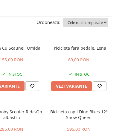
Ordoneaza:
a Cu Scaunel, Omida
Tricicleta fara pedale, Lena
155,00 RON
69,00 RON
IN STOC
IN STOC
 VARIANTE
VEZI VARIANTE
moby Scooter Ride-On
Bicicleta copii Dino Bikes 12"
albastru
Snow Queen
285,00 RON
595,00 RON