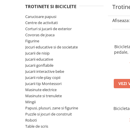
Manusi
Manusi
La joaca
Vehicule transport
Adidasi
Trotine
TROTINETE SI BICICLETE
Bluze, pieptarase, mentite
Bluze, pieptarase, mentite
Cos depozitare jucarii
Jocuri educative si de societate
Incaltaminte de panza
Carucioare papusi
Veste bebe
Veste bebe
Articole mamici
Jucarii tip Montessori
Afiseaza:
Centre de activitati
Rochite bebeluse
Ciorapi
Masinute electrice
Corturi si jucarii de exterior
Covoras de joaca
Ciorapi
Pantaloni de exterior
Mingii
Figurine
Pantaloni de exterior
Bluze si pulovere
Jucarii gonflabile
Biciclet
Jocuri educative si de societate
pedale, 
Jucarii de nisip
Bluze si pulovere
Babetele
Jucarii de nisip
pent
Jucarii educative
Babetele
Hainute bumbac organic
Table de scris
Jucarii gonflabile
Jucarii interactive bebe
Hainute bumbac organic
Trotinete si biciclete
Jucarii role-play copii
Carucioare papusi
VEZI 
Jucarii tip Montessori
Masinute electrice
Masinute si trenulete
Mingii
Papusi, plusuri, zane si figurine
Biciclet
Puzzle si jocuri de construit
Roboti
Table de scris