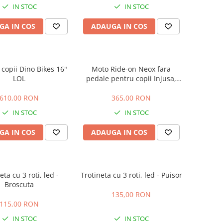
IN STOC
IN STOC
GA IN COS
ADAUGA IN COS
a copii Dino Bikes 16"
Moto Ride-on Neox fara
LOL
pedale pentru copii Injusa,
licenta Disney, Minnie Mouse,
18-36 luni, Roz
610,00 RON
365,00 RON
IN STOC
IN STOC
GA IN COS
ADAUGA IN COS
eta cu 3 roti, led -
Trotineta cu 3 roti, led - Puisor
Broscuta
135,00 RON
115,00 RON
IN STOC
IN STOC