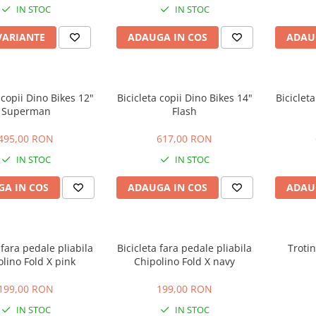
IN STOC
IN STOC
VARIANTE
ADAUGA IN COS
ADAU
 copii Dino Bikes 12"
Bicicleta copii Dino Bikes 14"
Biciclet
Superman
Flash
495,00 RON
617,00 RON
IN STOC
IN STOC
A IN COS
ADAUGA IN COS
ADAU
 fara pedale pliabila
Bicicleta fara pedale pliabila
Trotin
lino Fold X pink
Chipolino Fold X navy
199,00 RON
199,00 RON
IN STOC
IN STOC