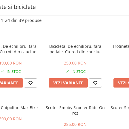
te si biciclete
1-
24
din
39
produse
a, De echilibru, fara
Bicicleta, De echilibru, fara
Trotinet
Cu roti din cauciuc,
pedale, Cu roti din cauciuc
ru copii 2-5 ani
gonflabile, pentru copii 2-5
ani, cu far luminos
199,00 RON
250,00 RON
IN STOC
IN STOC
VARIANTE
VEZI VARIANTE
VEZI
a Chipolino Max Bike
Scuter Smoby Scooter Ride-On
Scuter S
roz
399,00 RON
285,00 RON