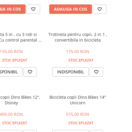
GA IN COS
ADAUGA IN COS
a 5 in , cu 3 roti si
Trotineta pentru copii, 2 in 1 ,
Cu control parental si
convertibila in bicicleta
detasabil, Varsta 2-7
ani
155,00 RON
175,00 RON
STOC EPUIZAT
STOC EPUIZAT
SPONIBIL
INDISPONIBIL
 copii Dino Bikes 12",
Bicicleta copii Dino Bikes 14"
Disney
Unicorn
499,00 RON
575,00 RON
STOC EPUIZAT
STOC EPUIZAT