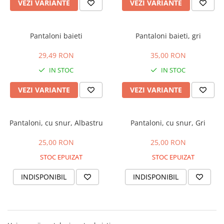
Manusi
Manusi
La joaca
Vehicule transport
VEZI VARIANTE
VEZI VARIANTE
Adidasi
Bluze, pieptarase, mentite
Bluze, pieptarase, mentite
Cos depozitare jucarii
Jocuri educative si de societate
Incaltaminte de panza
Veste bebe
Veste bebe
Articole mamici
Jucarii tip Montessori
Pantaloni baieti
Pantaloni baieti, gri
Rochite bebeluse
Ciorapi
Masinute electrice
29,49 RON
35,00 RON
Ciorapi
Pantaloni de exterior
Mingii
IN STOC
IN STOC
Pantaloni de exterior
Bluze si pulovere
Jucarii gonflabile
VEZI VARIANTE
VEZI VARIANTE
Bluze si pulovere
Babetele
Jucarii de nisip
Babetele
Hainute bumbac organic
Table de scris
Pantaloni, cu snur, Albastru
Pantaloni, cu snur, Gri
Hainute bumbac organic
Trotinete si biciclete
Carucioare papusi
25,00 RON
25,00 RON
STOC EPUIZAT
STOC EPUIZAT
INDISPONIBIL
INDISPONIBIL