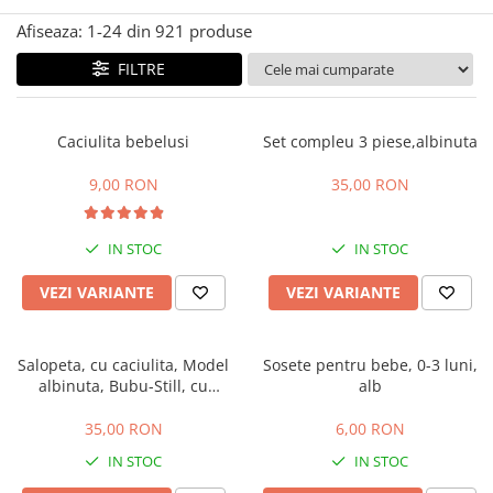
Manusi
Manusi
La joaca
Vehicule transport
Adidasi
Afiseaza:
1-
24
din
921
produse
Bluze, pieptarase, mentite
Bluze, pieptarase, mentite
Cos depozitare jucarii
Jocuri educative si de societate
Incaltaminte de panza
Veste bebe
Veste bebe
Articole mamici
Jucarii tip Montessori
FILTRE
Rochite bebeluse
Ciorapi
Masinute electrice
Ciorapi
Pantaloni de exterior
Mingii
Caciulita bebelusi
Set compleu 3 piese,albinuta
Pantaloni de exterior
Bluze si pulovere
Jucarii gonflabile
9,00 RON
35,00 RON
Bluze si pulovere
Babetele
Jucarii de nisip
Babetele
Hainute bumbac organic
Table de scris
IN STOC
IN STOC
Hainute bumbac organic
Trotinete si biciclete
VEZI VARIANTE
VEZI VARIANTE
Carucioare papusi
Salopeta, cu caciulita, Model
Sosete pentru bebe, 0-3 luni,
albinuta, Bubu-Still, cu
alb
inchidere pe piept
35,00 RON
6,00 RON
IN STOC
IN STOC