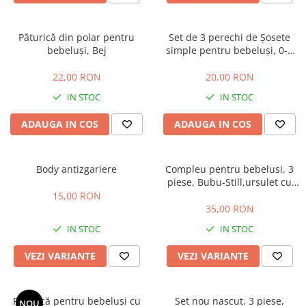
Păturică din polar pentru
Set de 3 perechi de Șosete
bebeluși, Bej
simple pentru bebeluși, 0-3
luni, gri, alb si albastru
22,00 RON
20,00 RON
IN STOC
IN STOC
ADAUGA IN COS
ADAUGA IN COS
Body antizgariere
Compleu pentru bebelusi, 3
piese, Bubu-Still,ursulet cu
papion
15,00 RON
35,00 RON
IN STOC
IN STOC
VEZI VARIANTE
VEZI VARIANTE
Păturică pentru bebeluși cu
Set nou nascut, 3 piese,
NOU