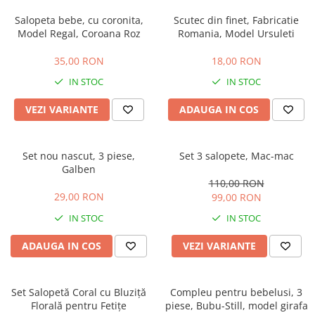
Salopeta bebe, cu coronita,
Scutec din finet, Fabricatie
Model Regal, Coroana Roz
Romania, Model Ursuleti
35,00 RON
18,00 RON
IN STOC
IN STOC
VEZI VARIANTE
ADAUGA IN COS
Set nou nascut, 3 piese,
Set 3 salopete, Mac-mac
Galben
110,00 RON
29,00 RON
99,00 RON
IN STOC
IN STOC
ADAUGA IN COS
VEZI VARIANTE
Set Salopetă Coral cu Bluziță
Compleu pentru bebelusi, 3
Florală pentru Fetițe
piese, Bubu-Still, model girafa