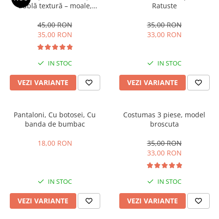
dublă textură – moale,
Ratuste
călduroasă și delicată cu
pielea
45,00 RON
35,00 RON
35,00 RON
33,00 RON
IN STOC
IN STOC
VEZI VARIANTE
VEZI VARIANTE
Pantaloni, Cu botosei, Cu
Costumas 3 piese, model
banda de bumbac
broscuta
18,00 RON
35,00 RON
33,00 RON
IN STOC
IN STOC
VEZI VARIANTE
VEZI VARIANTE