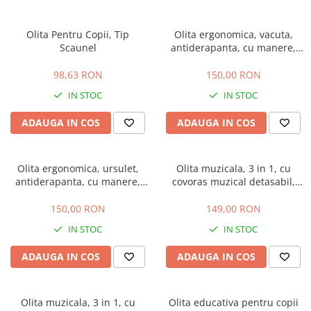
Olita Pentru Copii, Tip
Olita ergonomica, vacuta,
Scaunel
antiderapanta, cu manere,
roz
98,63 RON
150,00 RON
IN STOC
IN STOC
ADAUGA IN COS
ADAUGA IN COS
Olita ergonomica, ursulet,
Olita muzicala, 3 in 1, cu
antiderapanta, cu manere,
covoras muzical detasabil,
mov
reductor si tub de scurgere,
roz
150,00 RON
149,00 RON
IN STOC
IN STOC
ADAUGA IN COS
ADAUGA IN COS
Olita muzicala, 3 in 1, cu
Olita educativa pentru copii