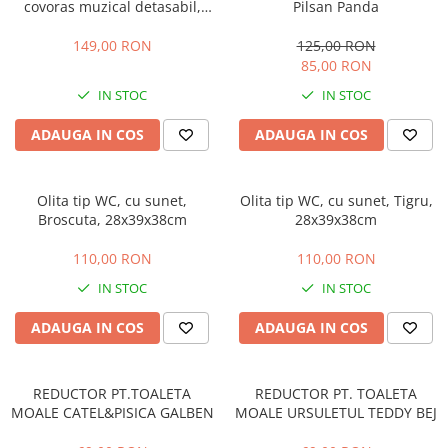
covoras muzical detasabil,
Pilsan Panda
reductor si tub de scurgere,
verde
149,00 RON
125,00 RON
85,00 RON
IN STOC
IN STOC
ADAUGA IN COS
ADAUGA IN COS
Olita tip WC, cu sunet,
Olita tip WC, cu sunet, Tigru,
Broscuta, 28x39x38cm
28x39x38cm
110,00 RON
110,00 RON
IN STOC
IN STOC
ADAUGA IN COS
ADAUGA IN COS
REDUCTOR PT.TOALETA
REDUCTOR PT. TOALETA
MOALE CATEL&PISICA GALBEN
MOALE URSULETUL TEDDY BEJ