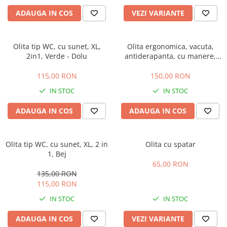
Manusi
Manusi
La joaca
Vehicule transport
Adidasi
ADAUGA IN COS
VEZI VARIANTE
Bluze, pieptarase, mentite
Bluze, pieptarase, mentite
Cos depozitare jucarii
Jocuri educative si de societate
Incaltaminte de panza
Veste bebe
Veste bebe
Articole mamici
Jucarii tip Montessori
Olita tip WC, cu sunet, XL,
Olita ergonomica, vacuta,
Rochite bebeluse
Ciorapi
Masinute electrice
2in1, Verde - Dolu
antiderapanta, cu manere,
Ciorapi
Pantaloni de exterior
Mingii
turcoaz
115,00 RON
150,00 RON
Pantaloni de exterior
Bluze si pulovere
Jucarii gonflabile
IN STOC
IN STOC
Bluze si pulovere
Babetele
Jucarii de nisip
Babetele
Hainute bumbac organic
Table de scris
ADAUGA IN COS
ADAUGA IN COS
Hainute bumbac organic
Trotinete si biciclete
Carucioare papusi
Olita tip WC, cu sunet, XL, 2 in
Olita cu spatar
1, Bej
65,00 RON
135,00 RON
115,00 RON
IN STOC
IN STOC
ADAUGA IN COS
VEZI VARIANTE