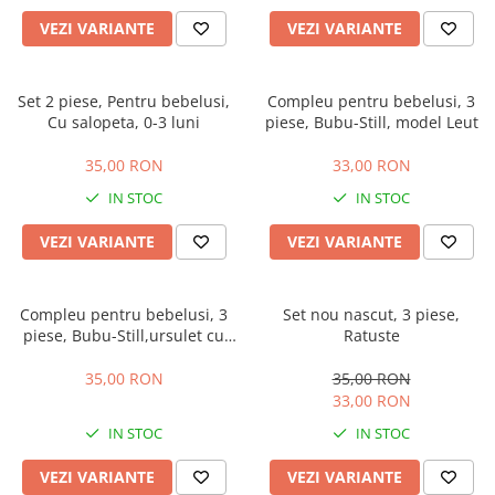
Manusi
Manusi
La joaca
Vehicule transport
Adidasi
VEZI VARIANTE
VEZI VARIANTE
Bluze, pieptarase, mentite
Bluze, pieptarase, mentite
Cos depozitare jucarii
Jocuri educative si de societate
Incaltaminte de panza
Veste bebe
Veste bebe
Articole mamici
Jucarii tip Montessori
Set 2 piese, Pentru bebelusi,
Compleu pentru bebelusi, 3
Rochite bebeluse
Ciorapi
Masinute electrice
Cu salopeta, 0-3 luni
piese, Bubu-Still, model Leut
Ciorapi
Pantaloni de exterior
Mingii
35,00 RON
33,00 RON
Pantaloni de exterior
Bluze si pulovere
Jucarii gonflabile
IN STOC
IN STOC
Bluze si pulovere
Babetele
Jucarii de nisip
Babetele
Hainute bumbac organic
Table de scris
VEZI VARIANTE
VEZI VARIANTE
Hainute bumbac organic
Trotinete si biciclete
Carucioare papusi
Compleu pentru bebelusi, 3
Set nou nascut, 3 piese,
piese, Bubu-Still,ursulet cu
Ratuste
papion
35,00 RON
35,00 RON
33,00 RON
IN STOC
IN STOC
VEZI VARIANTE
VEZI VARIANTE