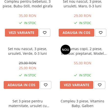
Compleu pentru bebelusi, 3
Set nou nascut, 3 piese,
piese, Bubu-Still, model girafa
ursuleti, Maro, 0-3 luni
35,00 RON
29,00 RON
IN STOC
IN STOC
VEZI VARIANTE
ADAUGA IN COS
Set nou nascut, 3 piese,
Costumas copii, 2 piese,
NOU
ursuleti, Verde, 0-3 luni
Bumbac pieptanat, Model
Catelus, Bej
29,00 RON
55,00 RON
25,00 RON
IN STOC
IN STOC
ADAUGA IN COS
VEZI VARIANTE
Set 3 piese pentru
Compleu 3 piese, Vitamins
maternitate, ursulet cu
Baby, Galben