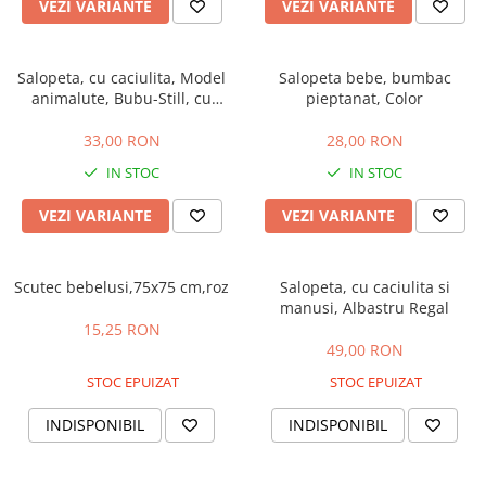
Manusi
Manusi
La joaca
Vehicule transport
VEZI VARIANTE
VEZI VARIANTE
Adidasi
Bluze, pieptarase, mentite
Bluze, pieptarase, mentite
Cos depozitare jucarii
Jocuri educative si de societate
Incaltaminte de panza
Veste bebe
Veste bebe
Articole mamici
Jucarii tip Montessori
Salopeta, cu caciulita, Model
Salopeta bebe, bumbac
animalute, Bubu-Still, cu
pieptanat, Color
Rochite bebeluse
Ciorapi
Masinute electrice
inchidere pe piept, rosu
Ciorapi
Pantaloni de exterior
Mingii
33,00 RON
28,00 RON
Pantaloni de exterior
Bluze si pulovere
Jucarii gonflabile
IN STOC
IN STOC
Bluze si pulovere
Babetele
Jucarii de nisip
VEZI VARIANTE
VEZI VARIANTE
Babetele
Hainute bumbac organic
Table de scris
Hainute bumbac organic
Trotinete si biciclete
Scutec bebelusi,75x75 cm,roz
Salopeta, cu caciulita si
Carucioare papusi
manusi, Albastru Regal
15,25 RON
49,00 RON
STOC EPUIZAT
STOC EPUIZAT
INDISPONIBIL
INDISPONIBIL