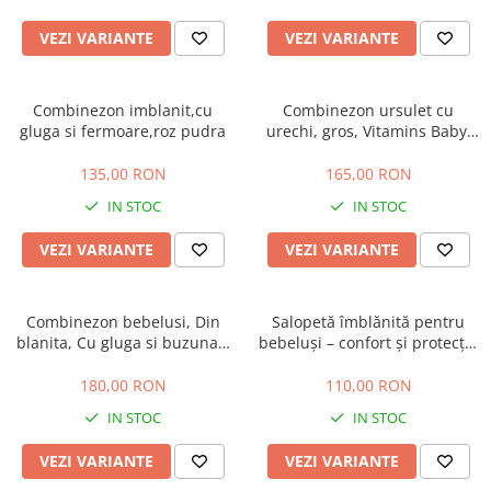
Manusi
Manusi
La joaca
Vehicule transport
Adidasi
Bluze, pieptarase, mentite
Bluze, pieptarase, mentite
Cos depozitare jucarii
Jocuri educative si de societate
VEZI VARIANTE
VEZI VARIANTE
Incaltaminte de panza
Veste bebe
Veste bebe
Articole mamici
Jucarii tip Montessori
Rochite bebeluse
Ciorapi
Masinute electrice
Combinezon imblanit,cu
Combinezon ursulet cu
gluga si fermoare,roz pudra
urechi, gros, Vitamins Baby,
Ciorapi
Pantaloni de exterior
Mingii
bej
Pantaloni de exterior
Bluze si pulovere
Jucarii gonflabile
135,00 RON
165,00 RON
Bluze si pulovere
Babetele
Jucarii de nisip
IN STOC
IN STOC
Babetele
Hainute bumbac organic
Table de scris
VEZI VARIANTE
VEZI VARIANTE
Hainute bumbac organic
Trotinete si biciclete
Carucioare papusi
Combinezon bebelusi, Din
Salopetă îmblănită pentru
blanita, Cu gluga si buzunar,
bebeluși – confort și protecție
Roz prafuit
în sezonul rece, Roz
180,00 RON
110,00 RON
IN STOC
IN STOC
VEZI VARIANTE
VEZI VARIANTE