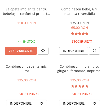
Salopetă îmblănită pentru
Combinezon bebe, Gri,
bebeluși – confort și protecție
manusa reversibila
în sezonul rece, Verde
110,00 RON
135,00 RON
65,00 RON
IN STOC
STOC EPUIZAT
VEZI VARIANTE
INDISPONIBIL
Combinezon bebe, termic,
Combinezon imblanit, cu
Roz
gluga si fermoare, Imprimat
roz
135,00 RON
135,00 RON
STOC EPUIZAT
STOC EPUIZAT
INDISPONIBIL
INDISPONIBIL