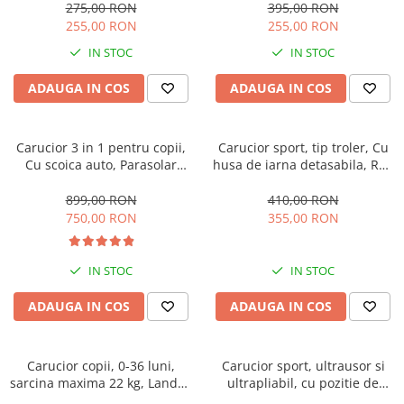
turcoaz
275,00 RON
395,00 RON
255,00 RON
255,00 RON
IN STOC
IN STOC
ADAUGA IN COS
ADAUGA IN COS
Carucior 3 in 1 pentru copii,
Carucior sport, tip troler, Cu
Cu scoica auto, Parasolar
husa de iarna detasabila, Roti
extensibil cu UPF 50+,
cauciuc, Strangere
Ultrapliabil, Aprobat pentru
ultracompacta, S1, Rosu
899,00 RON
410,00 RON
transport avion, Maner
grena
750,00 RON
355,00 RON
telescopic si reversibil, Pozitie
de somn, Negru
IN STOC
IN STOC
ADAUGA IN COS
ADAUGA IN COS
Carucior copii, 0-36 luni,
Carucior sport, ultrausor si
sarcina maxima 22 kg, Landou
ultrapliabil, cu pozitie de
reversibil, Colectie Lux,
somn, tip troller, cu accesorii