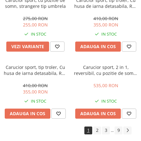
Carucior sport, cu pozitie de
Carucior sport, tip troler, Cu
somn, strangere tip umbrela
husa de iarna detasabila, Roti
cauciuc, Strangere
ultracompacta, S1, Caramiziu
275,00 RON
410,00 RON
255,00 RON
355,00 RON
IN STOC
IN STOC
VEZI VARIANTE
ADAUGA IN COS
Carucior sport, tip troler, Cu
Carucior sport, 2 in 1,
husa de iarna detasabila, Roti
reversibil, cu pozitie de somn,
cauciuc, Strangere
parasolar, negru
ultracompacta, S1, Gri
410,00 RON
535,00 RON
355,00 RON
IN STOC
IN STOC
ADAUGA IN COS
ADAUGA IN COS
1
2
3
9
...