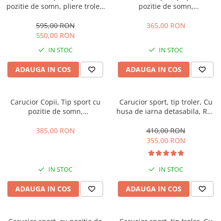
pozitie de somn, pliere troler,
pozitie de somn,
Spatar reglabil, Tehnologia
Troller,Transport pe
One-Hand Folding, copertina
avion,Tehnologia inovatoarea
595,00 RON
365,00 RON
extensibila, maner reversibil,
One-Hand Folding, Rosu si Gri
550,00 RON
husa de picioare si geanta,
IN STOC
IN STOC
Negru
ADAUGA IN COS
ADAUGA IN COS
Carucior Copii, Tip sport cu
Carucior sport, tip troler, Cu
pozitie de somn,
husa de iarna detasabila, Roti
Troller,Spatar reglabil prin
cauciuc, Strangere
centura, Tehnologia
ultracompacta, S1, Verde
385,00 RON
410,00 RON
inovatoare One-Hand Folding,
smarald
355,00 RON
Negru90 x 105 x 50cm
IN STOC
IN STOC
ADAUGA IN COS
ADAUGA IN COS