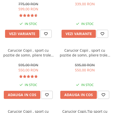
Geanta de scutece
din piele, sarcina maxima 22
775,00 RON
339,00 RON
Kg
599,00 RON
IN STOC
IN STOC
VEZI VARIANTE
VEZI VARIANTE
Carucior Copii , sport cu
Carucior Copii , sport cu
pozitie de somn, pliere troler,
pozitie de somn, pliere troler,
Spatar reglabil, Tehnologia
Spatar reglabil, Tehnologia
One-Hand Folding, copertina
One-Hand Folding, copertina
595,00 RON
595,00 RON
extensibila, maner reversibil,
extensibila, maner reversibil,
550,00 RON
550,00 RON
husa de picioare si geanta,
husa de picioare si geanta,
Verde kaki
Gri
IN STOC
IN STOC
ADAUGA IN COS
ADAUGA IN COS
Carucior Copii , sport cu
Carucior Copii,Tip sport cu