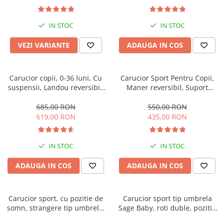
IN STOC
IN STOC
VEZI VARIANTE
ADAUGA IN COS
Carucior copii, 0-36 luni, Cu
Carucior Sport Pentru Copii,
suspensii, Landou reversibil,
Maner reversibil, Suport
Pozitie de somn si sezut,
biberon, Plasa de tantari,
Roata cauciuc, Bej
Copertina extensibila, Cu
685,00 RON
550,00 RON
suspensii, Recomandat
619,00 RON
435,00 RON
transport par avion, Roz
pudra
IN STOC
IN STOC
ADAUGA IN COS
ADAUGA IN COS
Carucior sport, cu pozitie de
Carucior sport tip umbrela
somn, strangere tip umbrela,
Sage Baby, roti duble, pozitie
mov
somn, varsta 6-36 luni,