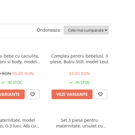
Ordoneaza:
 bebe cu caciulita,
Compleu pentru bebelusi, 3
oni si body, model
piese, Bubu-Still, model Leut
vacuta
0 RON
35,00 RON
33,00 RON
IN STOC
IN STOC
 VARIANTE
VEZI VARIANTE
aternitate, model
Set 3 piese pentru
s, 0-3 luni, Alb cu
maternitate, ursulet cu
Albastru
papion