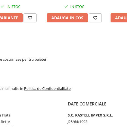
IN STOC
IN STOC
VARIANTE
ADAUGA IN COS
ADAU
e costumase pentru baietei
la mai multe in
Politica de Confidentialitate
DATE COMERCIALE
 Plata
S.C. PASTELL IMPEX S.R.L.
e Retur
J25/64/1993