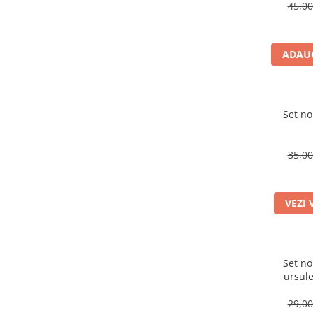
45,0
ADAUG
Set no
35,0
VEZI 
Set no
ursule
29,0