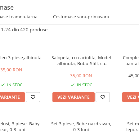
mase
ase toamna-iarna
Costumase vara-primavara
1-
24
din
420
produse
leu 3 piese,albinuta
Salopeta, cu caciulita, Model
Compleu
albinuta, Bubu-Still, cu
pantal
inchidere pe piept
35,00 RON
35,00 RON
45,0
IN STOC
IN STOC
VARIANTE
VEZI VARIANTE
VEZI
luși, 3 piese, Baby
Set 3 piese, Bebe nazdravan,
Set m
ear, 0-3 luni
0-3 luni
Iepura