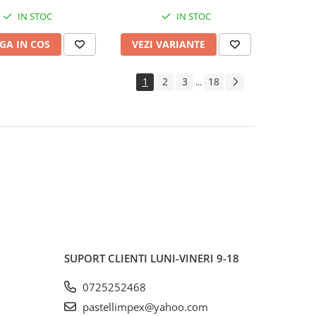
IN STOC
IN STOC
GA IN COS
VEZI VARIANTE
1
2
3
18
...
SUPORT CLIENTI
LUNI-VINERI 9-18
0725252468
pastellimpex@yahoo.com