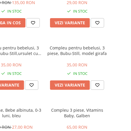
0 RON
135,00 RON
29,00 RON
IN STOC
IN STOC
GA IN COS
VEZI VARIANTE
 pentru bebelusi, 3
Compleu pentru bebelusi, 3
ubu-Still,ursulet cu
piese, Bubu-Still, model girafa
papion
35,00 RON
35,00 RON
IN STOC
IN STOC
 VARIANTE
VEZI VARIANTE
se, Bebe albinuta, 0-3
Compleu 3 piese, Vitamins
luni, bleu
Baby, Galben
0 RON
27,00 RON
65,00 RON