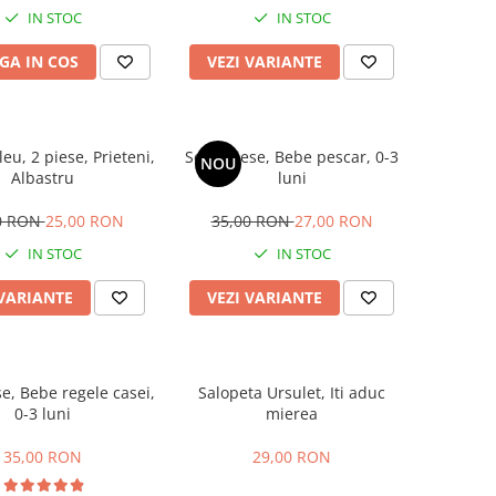
IN STOC
IN STOC
GA IN COS
VEZI VARIANTE
eu, 2 piese, Prieteni,
Set 3 piese, Bebe pescar, 0-3
NOU
Albastru
luni
0 RON
25,00 RON
35,00 RON
27,00 RON
IN STOC
IN STOC
 VARIANTE
VEZI VARIANTE
se, Bebe regele casei,
Salopeta Ursulet, Iti aduc
0-3 luni
mierea
35,00 RON
29,00 RON