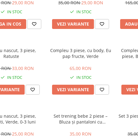
0 RON
29,00 RON
35,00 RON
29,00 RON
165,0
IN STOC
IN STOC
A IN COS
VEZI VARIANTE
ADAU
u nascut, 3 piese,
Compleu 3 piese, cu body, Eu
Compleu
Ratuste
pap fructe, Verde
piese, B
0 RON
33,00 RON
65,00 RON
IN STOC
IN STOC
VARIANTE
VEZI VARIANTE
VEZI
u nascut, 3 piese,
Set trening bebe 2 piese –
Set 3 pie
ti, Verde, 0-3 luni
Bluza și pantaloni cu
imprimeu ursuleț, bleu
0 RON
25,00 RON
35,00 RON
35,0