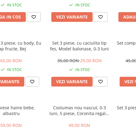
IN STOC
IN STOC
A IN COS
VEZI VARIANTE
ADAU
3 piese, cu body, Eu
Set 3 piese, cu caciulita tip
Set compl
ap fructe, Bej
fes, Model balonase, 0-3 luni
65,00 RON
35,00 RON
29,00 RON
45,0
IN STOC
IN STOC
VARIANTE
VEZI VARIANTE
VEZI
piese haine bebe,
Costumas nou nascut, 0-3
Set 3 pie
albastru
luni, 5 piese, Coronita regala,
Albastru
59,00 RON
49,00 RON