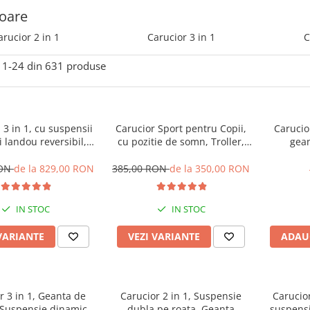
oare
arucior 2 in 1
Carucior 3 in 1
C
1-
24
din
631
produse
 3 in 1, cu suspensii
Carucior Sport pentru Copii,
Carucior
i landou reversibil,
cu pozitie de somn, Troller,
gean
 sustinere dublu, 0
Spatar reglabil prin centura,
suspensi
 ani, Original L-Sun
Tehnologia inovatoare One-
Pliabil e
RON
de la 829,00 RON
385,00 RON
de la 350,00 RON
Hand Folding
IN STOC
IN STOC
VARIANTE
VEZI VARIANTE
ADAU
r 3 in 1, Geanta de
Carucior 2 in 1, Suspensie
Carucior
 Suspensie dinamica
dubla pe roata, Geanta
suspensi