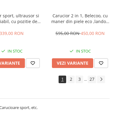
 sport, ultrausor si
Carucior 2 in 1, Belecoo, cu
iabil, cu pozitie de
maner din piele eco ,landou
 troller, cu accesorii
reversibil, geanta pentru
e, sarcina maxima 22
accesorii, multifunctional
339,00 RON
595,00 RON
450,00 RON
Kg
IN STOC
IN STOC
 VARIANTE
VEZI VARIANTE
1
2
3
27
...
 Carucioare sport, etc.