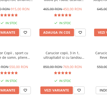
ta si cadru, Cadru
inclusa, strangere compacta,
Poziti
aluminiu
Belecoo, turcoaz
R
00 RON
915,00 RON
465,00 RON
450,00 RON
645,0
IN STOC
IN STOC
VARIANTE
ADAUGA IN COS
VEZI
or Copii , sport cu
Carucior copii, 3 in 1,
Carucio
e de somn, pliere
ultrapliabil si cu landou
Reve
 cu o mana, Spatar
reversibil, sustinere dubla,
extensib
l, Tehnologia One-
maner reglabil, negru
sustin
0 RON
550,00 RON
850,00 RON
769,00 RON
550,0
olding, copertina
sc
la, maner reversibil,
 picioare si geanta
IN STOC
IN STOC
VARIANTE
VEZI VARIANTE
INDI