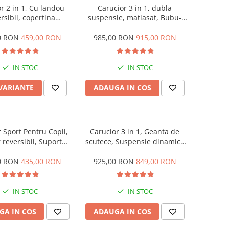
r 2 in 1, Cu landou
Carucior 3 in 1, dubla
rsibil, copertina
suspensie, matlasat, Bubu-
bila, geanta pentru
Still Sun, 0-36 luni, lila
utece, Belecoo
0 RON
459,00 RON
985,00 RON
915,00 RON
IN STOC
IN STOC
 VARIANTE
ADAUGA IN COS
 Sport Pentru Copii,
Carucior 3 in 1, Geanta de
reversibil, Suport
scutece, Suspensie dinamica
, Plasa de tantari,
pe roata si cadru, Bubu-Still ,
ina extensibila, Cu
negru
0 RON
435,00 RON
925,00 RON
849,00 RON
nsii, Recomandat
ort par avion, Roz
pudra
IN STOC
IN STOC
GA IN COS
ADAUGA IN COS