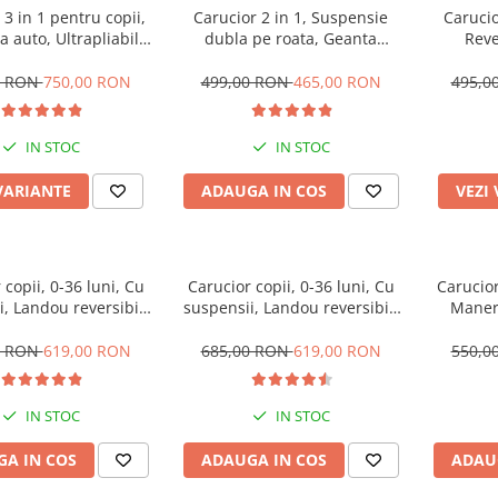
 3 in 1 pentru copii,
Carucior 2 in 1, Suspensie
Carucio
a auto, Ultrapliabil,
dubla pe roata, Geanta
Reve
t pentru transport
inclusa, strangere compacta,
extensi
Maner telescopic si
Bubu-Still, negru
sc
0 RON
750,00 RON
499,00 RON
465,00 RON
495,0
bil, Pozitie de somn
IN STOC
IN STOC
VARIANTE
ADAUGA IN COS
VEZI
 copii, 0-36 luni, Cu
Carucior copii, 0-36 luni, Cu
Carucior
, Landou reversibil,
suspensii, Landou reversibil,
Maner 
e de somn si sezut,
Pozitie de somn si sezut,
biberon
ta cauciuc, Roz
Roata cauciuc, Bej
Copert
0 RON
619,00 RON
685,00 RON
619,00 RON
550,0
suspe
transp
IN STOC
IN STOC
A IN COS
ADAUGA IN COS
ADAU