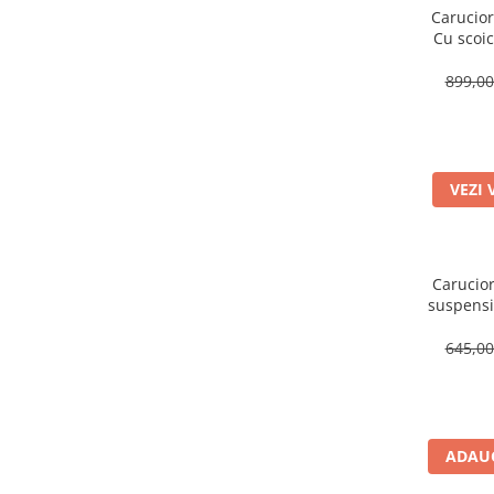
Carucior
Cu scoic
Aproba
avion, 
899,0
reversi
VEZI 
Carucior
suspensii
Poziti
Roa
645,0
ADAUG