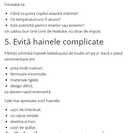
Întreabă-te:
Când va purta copilul această mărime?
Ce temperaturi vor fi atunci?
Este potrivită pentru interior sau exterior?
Un cadou bun ține cont de realitate, nu doar de impuls.
5. Evită hainele complicate
Părinții schimbă hainele bebelușului de multe ori pe zi. Dacă o piesă
vestimentară are:
prea mulți nasturi;
fermoare incomode;
materiale rigide;
design dificil,
va deveni rapid enervantă.
Cele mai apreciate sunt hainele:
ușor de îmbrăcat;
cu capse simple;
elastice și moi;
ușor de spălat.