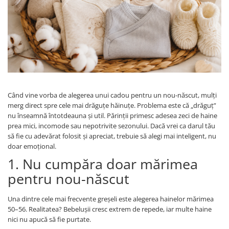
Manusi
Manusi
La joaca
Vehicule transport
Adidasi
Bluze, pieptarase, mentite
Bluze, pieptarase, mentite
Cos depozitare jucarii
Jocuri educative si de societate
Incaltaminte de panza
Veste bebe
Veste bebe
Articole mamici
Jucarii tip Montessori
Rochite bebeluse
Ciorapi
Masinute electrice
Ciorapi
Pantaloni de exterior
Mingii
Pantaloni de exterior
Bluze si pulovere
Jucarii gonflabile
Când vine vorba de alegerea unui cadou pentru un nou-născut, mulți
Bluze si pulovere
Babetele
Jucarii de nisip
merg direct spre cele mai drăguțe hăinuțe. Problema este că „drăguț”
Babetele
Hainute bumbac organic
Table de scris
nu înseamnă întotdeauna și util. Părinții primesc adesea zeci de haine
prea mici, incomode sau nepotrivite sezonului. Dacă vrei ca darul tău
Hainute bumbac organic
Trotinete si biciclete
să fie cu adevărat folosit și apreciat, trebuie să alegi mai inteligent, nu
Carucioare papusi
doar emoțional.
1. Nu cumpăra doar mărimea
pentru nou-născut
Una dintre cele mai frecvente greșeli este alegerea hainelor mărimea
50–56. Realitatea? Bebelușii cresc extrem de repede, iar multe haine
nici nu apucă să fie purtate.