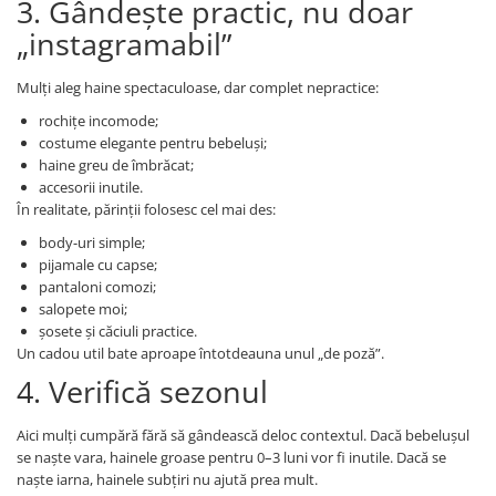
3. Gândește practic, nu doar
„instagramabil”
Mulți aleg haine spectaculoase, dar complet nepractice:
rochițe incomode;
costume elegante pentru bebeluși;
haine greu de îmbrăcat;
accesorii inutile.
În realitate, părinții folosesc cel mai des:
body-uri simple;
pijamale cu capse;
pantaloni comozi;
salopete moi;
șosete și căciuli practice.
Un cadou util bate aproape întotdeauna unul „de poză”.
4. Verifică sezonul
Aici mulți cumpără fără să gândească deloc contextul. Dacă bebelușul
se naște vara, hainele groase pentru 0–3 luni vor fi inutile. Dacă se
naște iarna, hainele subțiri nu ajută prea mult.