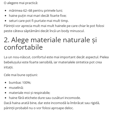
O alegere mai practică:
mărimea 62–68 pentru primele luni;
haine puțin mai mari decât foarte fixe;
seturi care pot fi purtate mai mult timp.
Părinții vor aprecia mult mai mult hainele pe care chiar le pot folosi
peste câteva săptămâni decât încă un body minuscul.
2. Alege materiale naturale și
confortabile
La un nou-născut, confortul este mai important decât aspectul. Pielea
bebelușului este foarte sensibilă, iar materialele sintetice pot crea
iritații.
Cele mai bune opțiuni:
bumbac 100%;
muselină;
materiale moi și respirabile;
haine fără etichete dure sau cusături incomode.
Dacă haina arată bine, dar este incomodă la îmbrăcat sau rigidă,
părinții probabil nu o vor folosi aproape deloc.