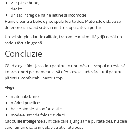
2–3 piese bune,
decât:
un sac întreg de haine ieftine și incomode.
Hainele pentru bebeluși se spală foarte des. Materialele slabe se
deteriorează rapid și devin inutile după câteva purtări.
Un set simplu, dar de calitate, transmite mai multă grijă decât un
cadou făcut în grabă.
Concluzie
Când alegi hăinuțe cadou pentru un nou-născut, scopul nu este să
impresionezi pe moment, ci să oferi ceva cu adevărat util pentru
părinți și confortabil pentru copil.
Alege:
materiale bune;
mărimi practice;
haine simple și confortabile;
modele ușor de folosit zi de zi.
Cadourile inteligente sunt cele care ajung să fie purtate des, nu cele
care rămân uitate în dulap cu eticheta pusă.