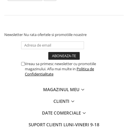
Manusi
Manusi
La joaca
Vehicule transport
Adidasi
Bluze, pieptarase, mentite
Bluze, pieptarase, mentite
Cos depozitare jucarii
Jocuri educative si de societate
Incaltaminte de panza
Veste bebe
Veste bebe
Articole mamici
Jucarii tip Montessori
Rochite bebeluse
Ciorapi
Masinute electrice
Newsletter
Nu rata ofertele si promotiile noastre
Ciorapi
Pantaloni de exterior
Mingii
Pantaloni de exterior
Bluze si pulovere
Jucarii gonflabile
Bluze si pulovere
Babetele
Jucarii de nisip
Babetele
Hainute bumbac organic
Table de scris
Vreau sa primesc newsletter cu promotiile
magazinului. Afla mai multe in
Politica de
Hainute bumbac organic
Trotinete si biciclete
Confidentialitate
Carucioare papusi
MAGAZINUL MEU
CLIENTI
DATE COMERCIALE
SUPORT CLIENTI
LUNI-VINERI 9-18