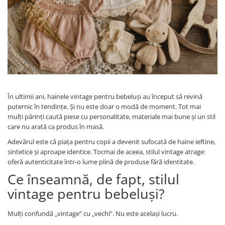
Manusi
Manusi
La joaca
Vehicule transport
Adidasi
Bluze, pieptarase, mentite
Bluze, pieptarase, mentite
Cos depozitare jucarii
Jocuri educative si de societate
Incaltaminte de panza
Veste bebe
Veste bebe
Articole mamici
Jucarii tip Montessori
Rochite bebeluse
Ciorapi
Masinute electrice
Ciorapi
Pantaloni de exterior
Mingii
Pantaloni de exterior
Bluze si pulovere
Jucarii gonflabile
Bluze si pulovere
Babetele
Jucarii de nisip
În ultimii ani, hainele vintage pentru bebeluși au început să revină
puternic în tendințe. Și nu este doar o modă de moment. Tot mai
Babetele
Hainute bumbac organic
Table de scris
mulți părinți caută piese cu personalitate, materiale mai bune și un stil
Hainute bumbac organic
Trotinete si biciclete
care nu arată ca produs în masă.
Carucioare papusi
Adevărul este că piața pentru copii a devenit sufocată de haine ieftine,
sintetice și aproape identice. Tocmai de aceea, stilul vintage atrage:
oferă autenticitate într-o lume plină de produse fără identitate.
Ce înseamnă, de fapt, stilul
vintage pentru bebeluși?
Mulți confundă „vintage” cu „vechi”. Nu este același lucru.