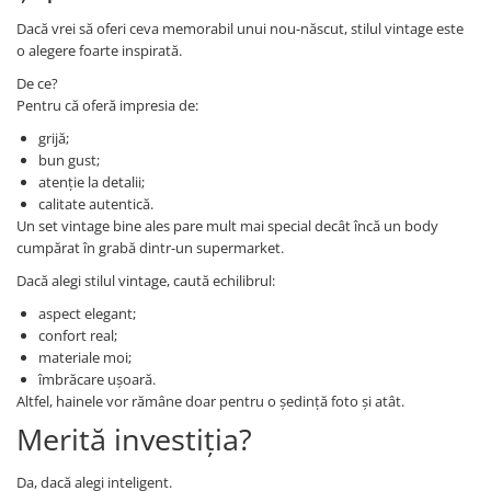
Dacă vrei să oferi ceva memorabil unui nou-născut, stilul vintage este
o alegere foarte inspirată.
De ce?
Pentru că oferă impresia de:
grijă;
bun gust;
atenție la detalii;
calitate autentică.
Un set vintage bine ales pare mult mai special decât încă un body
cumpărat în grabă dintr-un supermarket.
Dacă alegi stilul vintage, caută echilibrul:
aspect elegant;
confort real;
materiale moi;
îmbrăcare ușoară.
Altfel, hainele vor rămâne doar pentru o ședință foto și atât.
Merită investiția?
Da, dacă alegi inteligent.