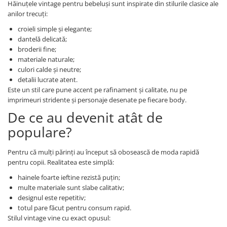
Hăinuțele vintage pentru bebeluși sunt inspirate din stilurile clasice ale
anilor trecuți:
croieli simple și elegante;
dantelă delicată;
broderii fine;
materiale naturale;
culori calde și neutre;
detalii lucrate atent.
Este un stil care pune accent pe rafinament și calitate, nu pe
imprimeuri stridente și personaje desenate pe fiecare body.
De ce au devenit atât de
populare?
Pentru că mulți părinți au început să obosească de moda rapidă
pentru copii. Realitatea este simplă:
hainele foarte ieftine rezistă puțin;
multe materiale sunt slabe calitativ;
designul este repetitiv;
totul pare făcut pentru consum rapid.
Stilul vintage vine cu exact opusul: