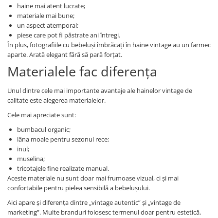
haine mai atent lucrate;
materiale mai bune;
un aspect atemporal;
piese care pot fi păstrate ani întregi.
În plus, fotografiile cu bebeluși îmbrăcați în haine vintage au un farmec
aparte. Arată elegant fără să pară forțat.
Materialele fac diferența
Unul dintre cele mai importante avantaje ale hainelor vintage de
calitate este alegerea materialelor.
Cele mai apreciate sunt:
bumbacul organic;
lâna moale pentru sezonul rece;
inul;
muselina;
tricotajele fine realizate manual.
Aceste materiale nu sunt doar mai frumoase vizual, ci și mai
confortabile pentru pielea sensibilă a bebelușului.
Aici apare și diferența dintre „vintage autentic” și „vintage de
marketing”. Multe branduri folosesc termenul doar pentru estetică,