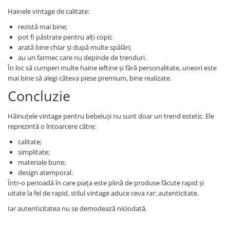
Hainele vintage de calitate:
rezistă mai bine;
pot fi păstrate pentru alți copii;
arată bine chiar și după multe spălări;
au un farmec care nu depinde de trenduri.
În loc să cumperi multe haine ieftine și fără personalitate, uneori este
mai bine să alegi câteva piese premium, bine realizate.
Concluzie
Hăinuțele vintage pentru bebeluși nu sunt doar un trend estetic. Ele
reprezintă o întoarcere către:
calitate;
simplitate;
materiale bune;
design atemporal.
Într-o perioadă în care piața este plină de produse făcute rapid și
uitate la fel de rapid, stilul vintage aduce ceva rar: autenticitate.
Iar autenticitatea nu se demodează niciodată.