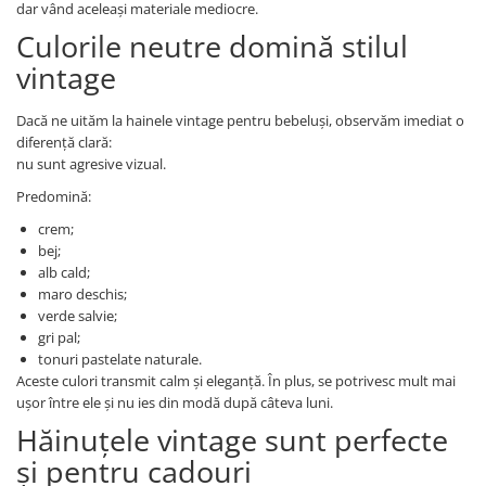
dar vând aceleași materiale mediocre.
Culorile neutre domină stilul
vintage
Dacă ne uităm la hainele vintage pentru bebeluși, observăm imediat o
diferență clară:
nu sunt agresive vizual.
Predomină:
crem;
bej;
alb cald;
maro deschis;
verde salvie;
gri pal;
tonuri pastelate naturale.
Aceste culori transmit calm și eleganță. În plus, se potrivesc mult mai
ușor între ele și nu ies din modă după câteva luni.
Hăinuțele vintage sunt perfecte
și pentru cadouri