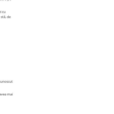
i cu
 stă, de
ecunoscut
 avea mai