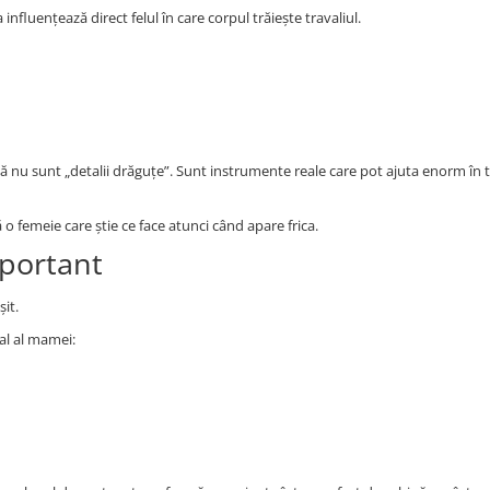
influențează direct felul în care corpul trăiește travaliul.
ală nu sunt „detalii drăguțe”. Sunt instrumente reale care pot ajuta enorm în 
 femeie care știe ce face atunci când apare frica.
mportant
șit.
pal al mamei: