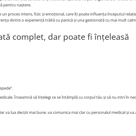
lă pentru naștere.
 proces intens, fizic și emoțional, care îți poate influența începutul relație
rența dintre o experiență trăită cu panică și una gestionată cu mai mult calm
ată complet, dar poate fi înțeleasă
repede”.
icale. Înseamnă să înțelegi ce se întâmplă cu corpul tău și să nu intri în n
Dar va lua decizii mai bune, va comunica mai clar cu personalul medical și va