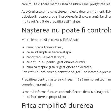
care multe viitoare mame îl lasă pe ultimul loc: pregătirea rea
Adevărul este simplu: nașterea nu este doar un moment. Este un
bebelușul, recuperarea și încrederea în tine ca mamă. Iar dife
multe ori, în cât de pregătită ești înainte.
Nașterea nu poate fi control
Multe femei intră în travaliu fără să știe:
cum începe travaliul real,
ce se întâmplă în fiecare etapă,
când trebuie mers la spital,
ce opțiuni au pentru gestionarea durerii,
cum să respire și să își gestioneze anxietatea.
Rezultatul? Frică, stres și senzația că „totul se întâmplă prea 
Pregătirea pentru naștere nu înseamnă să memorezi teorii med
complet nepregătită.
O mamă informată nu va controla fiecare detaliu al nașterii. 
multă încredere în propriul corp.
Frica amplifică durerea