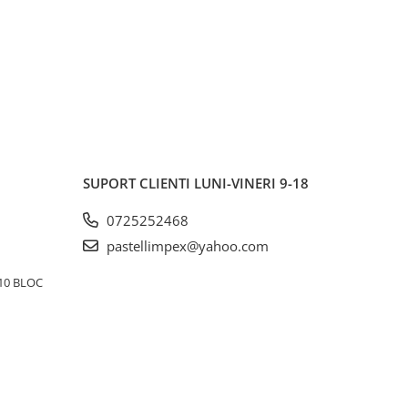
SUPORT CLIENTI
LUNI-VINERI 9-18
0725252468
pastellimpex@yahoo.com
10 BLOC