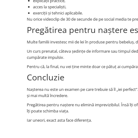
explicații practice,
acces la specialiști,
exerciții și tehnici aplicabile.
Nu orice videoclip de 30 de secunde de pe social media te pre
Pregătirea pentru naștere est
Multe familii investesc mii de lei în produse pentru bebeluș, 
Un curs prenatal, câteva ședințe de informare sau timpul ded
cumpărate impulsiv.
Pentru că, la final, nu vei ține minte doar ce pătuț ai cumpărat
Concluzie
Nașterea nu este un examen pe care trebuie să îl „iei perfec
și mai multă încredere.
Pregătirea pentru naștere nu elimină imprevizibilul. Însă îți 
îți poate schimba viața.
Iar uneori, exact asta face diferența.