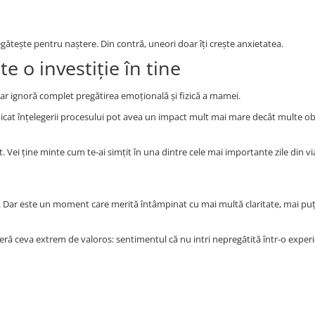
gătește pentru naștere. Din contră, uneori doar îți crește anxietatea.
e o investiție în tine
dar ignoră complet pregătirea emoțională și fizică a mamei.
icat înțelegerii procesului pot avea un impact mult mai mare decât multe ob
. Vei ține minte cum te-ai simțit în una dintre cele mai importante zile din vi
t”. Dar este un moment care merită întâmpinat cu mai multă claritate, mai p
oferă ceva extrem de valoros: sentimentul că nu intri nepregătită într-o exper