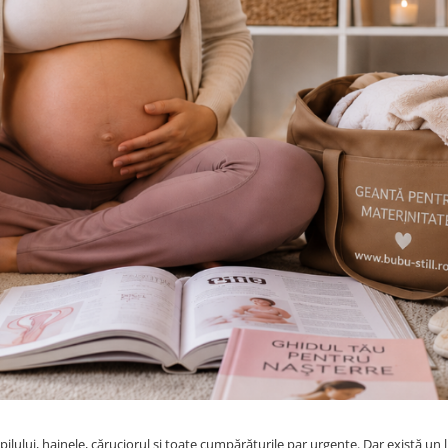
ilului, hainele, căruciorul și toate cumpărăturile par urgente. Dar există un 