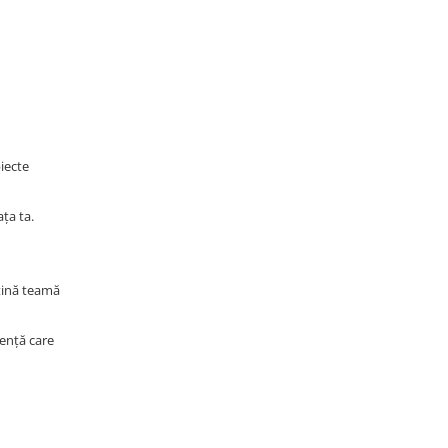
iecte
ața ta.
uțină teamă
iență care