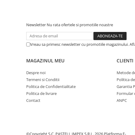
Newsletter
Nu rata ofertele si promotiile noastre
Vreau sa primesc newsletter cu promotiile magazinului. Af
MAGAZINUL MEU
CLIENTI
Despre noi
Metode de
Termeni si Conditii
Politica d
Politica de Confidentialitate
Garantia 
Politica de livrare
Formular 
Contact
ANPC
©Copyright S.C. PASTELL IMPEX S.R.L. 2026
Platforma E-