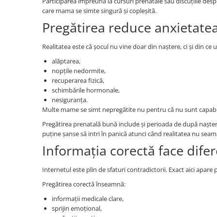
Participarea împreună la cursuri prenatale sau discuțiile desp
care mama se simte singură și copleșită.
Pregătirea reduce anxietate
Realitatea este că șocul nu vine doar din naștere, ci și din c
alăptarea,
nopțile nedormite,
recuperarea fizică,
schimbările hormonale,
nesiguranța.
Multe mame se simt nepregătite nu pentru că nu sunt capabile,
Pregătirea prenatală bună include și perioada de după naștere.
puține șanse să intri în panică atunci când realitatea nu seam
Informația corectă face dife
Internetul este plin de sfaturi contradictorii. Exact aici apa
Pregătirea corectă înseamnă:
informații medicale clare,
sprijin emoțional,