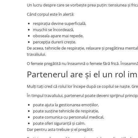
Un lucru despre care se vorbește prea puțin: tensiunea și frica 
Când corpul este în alertă:
respirația devine superficială,
mușchii se încordează,
oboseala apare mai repede,
percepția durerii crește.
De aceea, tehnicile de respirație, relaxare și pregătirea ment
travaliului.
O femeie pregătită nu înseamnă o femeie fără frică. Înseamnă o
Partenerul are și el un rol i
Mulți tați cred că rolul lor începe după ce copilul se naște. Gre
În timpul travaliului, partenerul poate deveni sprijinul princi
poate ajuta la gestionarea emoțiilor,
poate susține tehnicile de respirație,
poate comunica cu personalul medical,
poate oferi siguranță și calm.
Dar pentru asta trebuie și el pregătit.