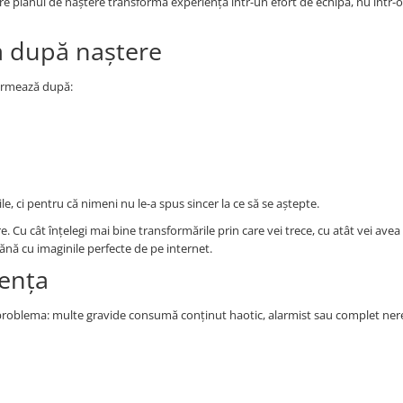
re planul de naștere transformă experiența într-un efort de echipă, nu într-o 
a după naștere
e urmează după:
 ci pentru că nimeni nu le-a spus sincer la ce să se aștepte.
 Cu cât înțelegi mai bine transformările prin care vei trece, cu atât vei avea
ănă cu imaginile perfecte de pe internet.
rența
re problema: multe gravide consumă conținut haotic, alarmist sau complet nere