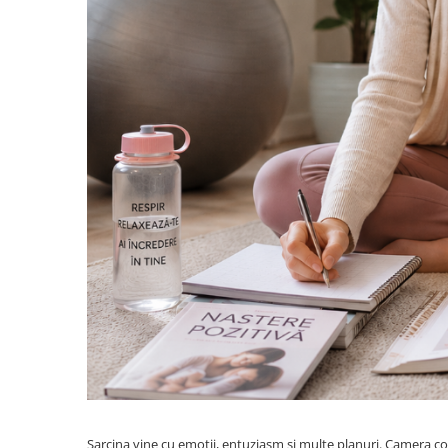
Sarcina vine cu emoții, entuziasm și multe planuri. Camera cop