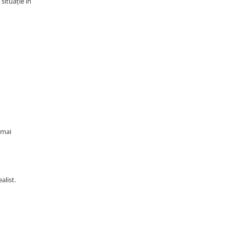
situație în
 mai
alist.