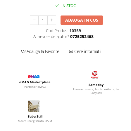
IN STOC
ADAUGA IN COS
Cod Produs:
10359
Ai nevoie de ajutor?
0725252468
Adauga la Favorite
Cere informatii
eMAG Marketplace
Sameday
Partener eMAG
Livrare usoara, la discretia ta, in
EasyBox
Bubu Still
Marca inregistrata OSIM