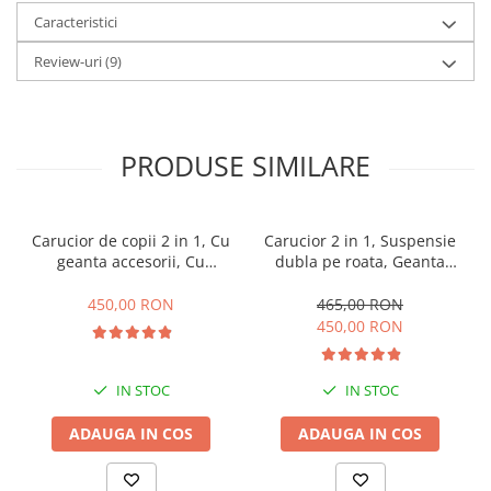
Caracteristici
Review-uri
(9)
PRODUSE SIMILARE
Carucior de copii 2 in 1, Cu
Carucior 2 in 1, Suspensie
geanta accesorii, Cu
dubla pe roata, Geanta
suspensii, 105 x 95 x 60 cm,
inclusa, strangere
Pliabil ergonomic, Belecoo,
compacta, Belecoo, turcoaz
450,00 RON
465,00 RON
roz
450,00 RON
IN STOC
IN STOC
ADAUGA IN COS
ADAUGA IN COS