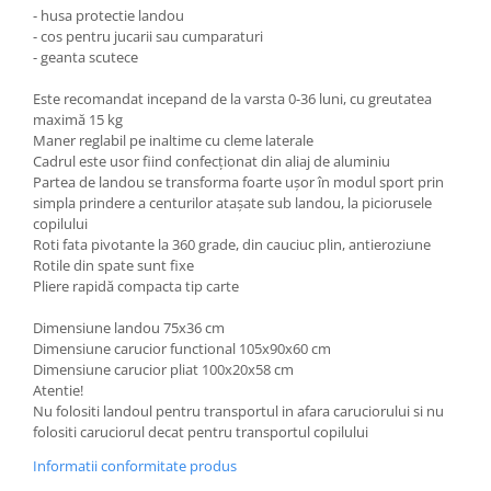
- husa protectie landou
- cos pentru jucarii sau cumparaturi
- geanta scutece
Este recomandat incepand de la varsta 0-36 luni, cu greutatea
maximă 15 kg
Maner reglabil pe inaltime cu cleme laterale
Cadrul este usor fiind confecționat din aliaj de aluminiu
Partea de landou se transforma foarte ușor în modul sport prin
simpla prindere a centurilor atașate sub landou, la piciorusele
copilului
Roti fata pivotante la 360 grade, din cauciuc plin, antieroziune
Rotile din spate sunt fixe
Pliere rapidă compacta tip carte
Dimensiune landou 75x36 cm
Dimensiune carucior functional 105x90x60 cm
Dimensiune carucior pliat 100x20x58 cm
Atentie!
Nu folositi landoul pentru transportul in afara caruciorului si nu
folositi caruciorul decat pentru transportul copilului
Informatii conformitate produs