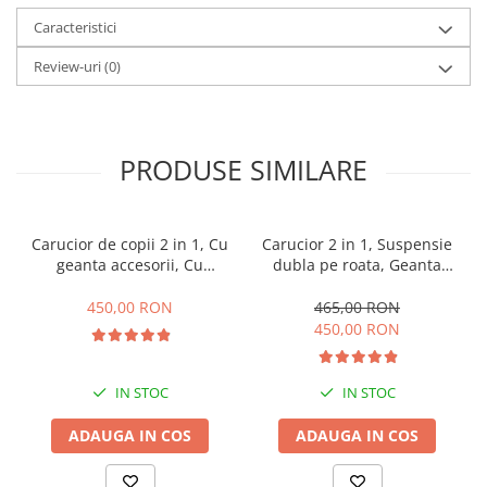
Caracteristici
Review-uri
(0)
PRODUSE SIMILARE
Carucior de copii 2 in 1, Cu
Carucior 2 in 1, Suspensie
geanta accesorii, Cu
dubla pe roata, Geanta
suspensii, 105 x 95 x 60 cm,
inclusa, strangere
Pliabil ergonomic, Belecoo,
compacta, Belecoo, turcoaz
450,00 RON
465,00 RON
roz
450,00 RON
IN STOC
IN STOC
ADAUGA IN COS
ADAUGA IN COS