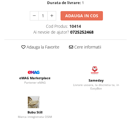
Durata de livrare:
1
ADAUGA IN COS
Cod Produs:
10414
Ai nevoie de ajutor?
0725252468
Adauga la Favorite
Cere informatii
eMAG Marketplace
Sameday
Partener eMAG
Livrare usoara, la discretia ta, in
EasyBox
Bubu Still
Marca inregistrata OSIM