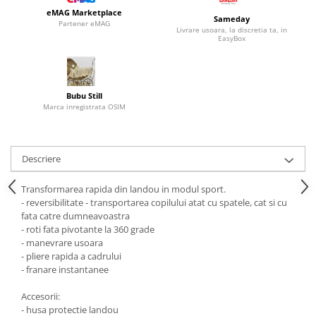
eMAG Marketplace
Sameday
Partener eMAG
Livrare usoara, la discretia ta, in
EasyBox
Bubu Still
Marca inregistrata OSIM
Descriere
Transformarea rapida din landou in modul sport.
- reversibilitate - transportarea copilului atat cu spatele, cat si cu
fata catre dumneavoastra
- roti fata pivotante la 360 grade
- manevrare usoara
- pliere rapida a cadrului
- franare instantanee
Accesorii:
- husa protectie landou