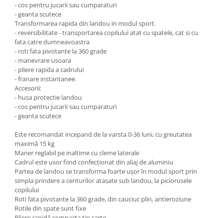
- cos pentru jucarii sau cumparaturi
- geanta scutece
Transformarea rapida din landou in modul sport.
- reversibilitate - transportarea copilului atat cu spatele, cat si cu
fata catre dumneavoastra
- roti fata pivotante la 360 grade
- manevrare usoara
- pliere rapida a cadrului
- franare instantanee.
Accesorii:
- husa protectie landou
- cos pentru jucarii sau cumparaturi
- geanta scutece
Este recomandat incepand de la varsta 0-36 luni, cu greutatea
maximă 15 kg
Maner reglabil pe inaltime cu cleme laterale
Cadrul este usor fiind confecționat din aliaj de aluminiu
Partea de landou se transforma foarte ușor în modul sport prin
simpla prindere a centurilor atașate sub landou, la piciorusele
copilului
Roti fata pivotante la 360 grade, din cauciuc plin, antieroziune
Rotile din spate sunt fixe
Pliere rapidă compacta tip carte