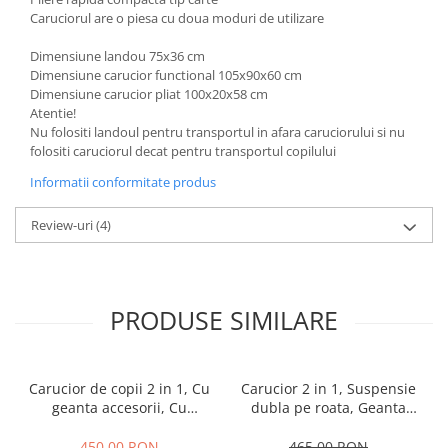
Caruciorul are o piesa cu doua moduri de utilizare
Dimensiune landou 75x36 cm
Dimensiune carucior functional 105x90x60 cm
Dimensiune carucior pliat 100x20x58 cm
Atentie!
Nu folositi landoul pentru transportul in afara caruciorului si nu
folositi caruciorul decat pentru transportul copilului
Informatii conformitate produs
Review-uri
(4)
PRODUSE SIMILARE
Carucior de copii 2 in 1, Cu
Carucior 2 in 1, Suspensie
geanta accesorii, Cu
dubla pe roata, Geanta
suspensii, 105 x 95 x 60 cm,
inclusa, strangere
Pliabil ergonomic, Belecoo,
compacta, Belecoo, turcoaz
450,00 RON
465,00 RON