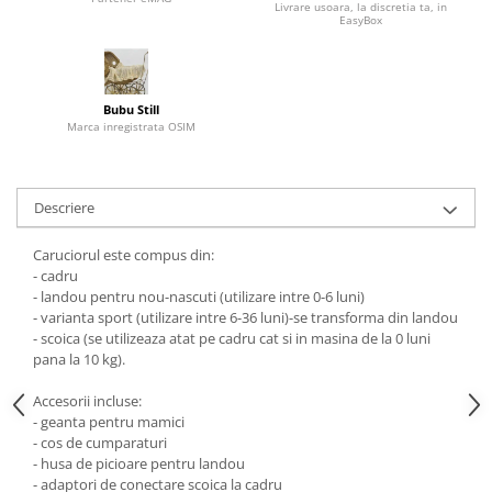
Livrare usoara, la discretia ta, in
EasyBox
Bubu Still
Marca inregistrata OSIM
Descriere
Caruciorul este compus din:
- cadru
- landou pentru nou-nascuti (utilizare intre 0-6 luni)
- varianta sport (utilizare intre 6-36 luni)-se transforma din landou
- scoica (se utilizeaza atat pe cadru cat si in masina de la 0 luni
pana la 10 kg).
Accesorii incluse:
- geanta pentru mamici
- cos de cumparaturi
- husa de picioare pentru landou
- adaptori de conectare scoica la cadru