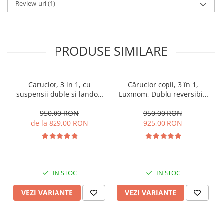
Review-uri
(1)
PRODUSE SIMILARE
Carucior, 3 in 1, cu
Cărucior copii, 3 în 1,
suspensii duble si landou
Luxmom, Dublu reversibil,
reversibil, Element
saltea inclusa, Geanta
sustinere dublu, 0 luni - 3
inclusa, Manusi de iarna,
950,00 RON
950,00 RON
ani, Original L-Sun
Roti antieroziune off-road,
de la 829,00 RON
925,00 RON
Husa de ploaie si insecte
IN STOC
IN STOC
VEZI VARIANTE
VEZI VARIANTE