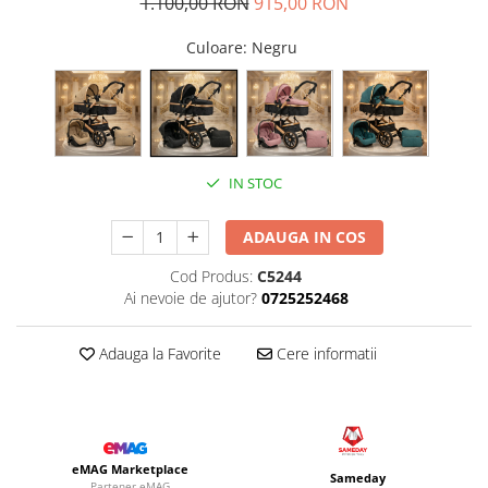
1.100,00 RON
915,00 RON
Culoare
: Negru
IN STOC
ADAUGA IN COS
Cod Produs:
C5244
Ai nevoie de ajutor?
0725252468
Adauga la Favorite
Cere informatii
eMAG Marketplace
Sameday
Partener eMAG