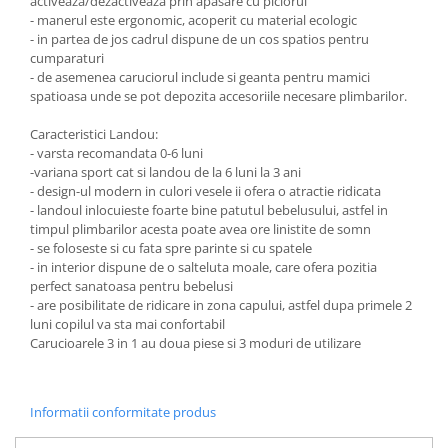
activeaza/dezactiveaza prin apasare cu piciorul
- manerul este ergonomic, acoperit cu material ecologic
- in partea de jos cadrul dispune de un cos spatios pentru
cumparaturi
- de asemenea caruciorul include si geanta pentru mamici
spatioasa unde se pot depozita accesoriile necesare plimbarilor.
Caracteristici Landou:
- varsta recomandata 0-6 luni
-variana sport cat si landou de la 6 luni la 3 ani
- design-ul modern in culori vesele ii ofera o atractie ridicata
- landoul inlocuieste foarte bine patutul bebelusului, astfel in
timpul plimbarilor acesta poate avea ore linistite de somn
- se foloseste si cu fata spre parinte si cu spatele
- in interior dispune de o salteluta moale, care ofera pozitia
perfect sanatoasa pentru bebelusi
- are posibilitate de ridicare in zona capului, astfel dupa primele 2
luni copilul va sta mai confortabil
Carucioarele 3 in 1 au doua piese si 3 moduri de utilizare
Informatii conformitate produs