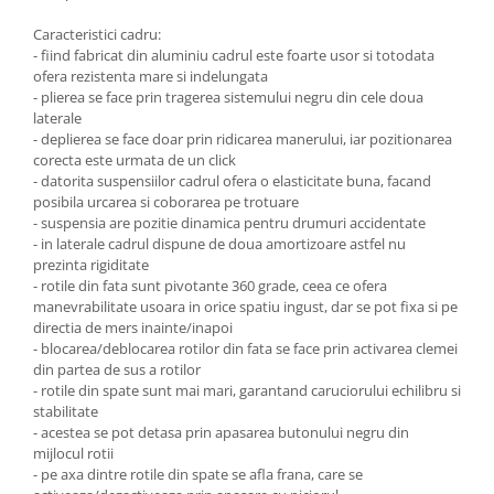
Caracteristici cadru:
- fiind fabricat din aluminiu cadrul este foarte usor si totodata
ofera rezistenta mare si indelungata
- plierea se face prin tragerea sistemului negru din cele doua
laterale
- deplierea se face doar prin ridicarea manerului, iar pozitionarea
corecta este urmata de un click
- datorita suspensiilor cadrul ofera o elasticitate buna, facand
posibila urcarea si coborarea pe trotuare
- suspensia are pozitie dinamica pentru drumuri accidentate
- in laterale cadrul dispune de doua amortizoare astfel nu
prezinta rigiditate
- rotile din fata sunt pivotante 360 grade, ceea ce ofera
manevrabilitate usoara in orice spatiu ingust, dar se pot fixa si pe
directia de mers inainte/inapoi
- blocarea/deblocarea rotilor din fata se face prin activarea clemei
din partea de sus a rotilor
- rotile din spate sunt mai mari, garantand caruciorului echilibru si
stabilitate
- acestea se pot detasa prin apasarea butonului negru din
mijlocul rotii
- pe axa dintre rotile din spate se afla frana, care se