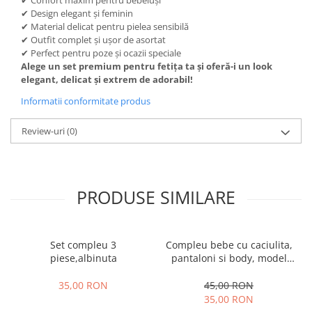
✔ Design elegant și feminin
✔ Material delicat pentru pielea sensibilă
✔ Outfit complet și ușor de asortat
✔ Perfect pentru poze și ocazii speciale
Alege un set premium pentru fetița ta și oferă-i un look
elegant, delicat și extrem de adorabil!
Informatii conformitate produs
Review-uri
(0)
PRODUSE SIMILARE
Set compleu 3
Compleu bebe cu caciulita,
piese,albinuta
pantaloni si body, model
vacuta
35,00 RON
45,00 RON
35,00 RON