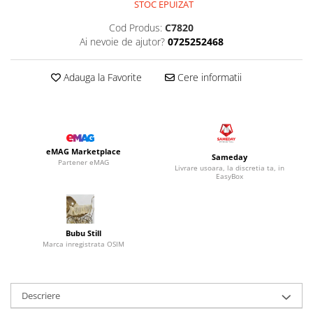
STOC EPUIZAT
Cod Produs:
C7820
Ai nevoie de ajutor?
0725252468
Adauga la Favorite
Cere informatii
eMAG Marketplace
Sameday
Partener eMAG
Livrare usoara, la discretia ta, in
EasyBox
Bubu Still
Marca inregistrata OSIM
Descriere