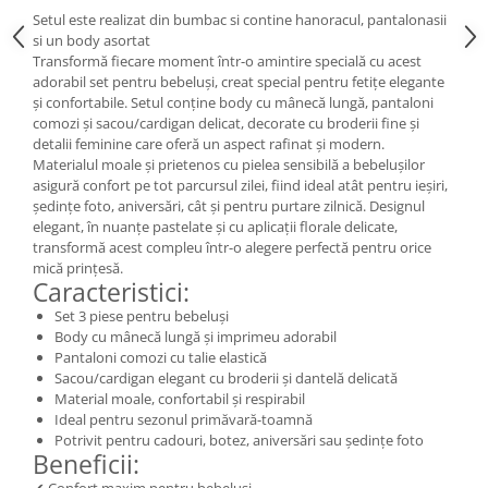
Setul este realizat din bumbac si contine hanoracul, pantalonasii
si un body asortat
Transformă fiecare moment într-o amintire specială cu acest
adorabil set pentru bebeluși, creat special pentru fetițe elegante
și confortabile. Setul conține body cu mânecă lungă, pantaloni
comozi și sacou/cardigan delicat, decorate cu broderii fine și
detalii feminine care oferă un aspect rafinat și modern.
Materialul moale și prietenos cu pielea sensibilă a bebelușilor
asigură confort pe tot parcursul zilei, fiind ideal atât pentru ieșiri,
ședințe foto, aniversări, cât și pentru purtare zilnică. Designul
elegant, în nuanțe pastelate și cu aplicații florale delicate,
transformă acest compleu într-o alegere perfectă pentru orice
mică prințesă.
Caracteristici:
Set 3 piese pentru bebeluși
Body cu mânecă lungă și imprimeu adorabil
Pantaloni comozi cu talie elastică
Sacou/cardigan elegant cu broderii și dantelă delicată
Material moale, confortabil și respirabil
Ideal pentru sezonul primăvară-toamnă
Potrivit pentru cadouri, botez, aniversări sau ședințe foto
Beneficii:
✔ Confort maxim pentru bebeluși