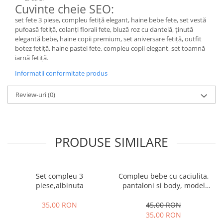
Cuvinte cheie SEO:
set fete 3 piese, compleu fetiță elegant, haine bebe fete, set vestă
pufoasă fetiță, colanți florali fete, bluză roz cu dantelă, ținută
elegantă bebe, haine copii premium, set aniversare fetiță, outfit
botez fetiță, haine pastel fete, compleu copii elegant, set toamnă
iarnă fetiță.
Informatii conformitate produs
Review-uri
(0)
PRODUSE SIMILARE
Set compleu 3
Compleu bebe cu caciulita,
piese,albinuta
pantaloni si body, model
vacuta
35,00 RON
45,00 RON
35,00 RON