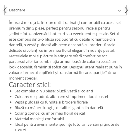
Descriere
Îmbracă micuța ta într-un outfit rafinat și confortabil cu acest set
premium din 3 piese, perfect pentru sezonul rece și pentru
ședințe foto, aniversări, botezuri sau evenimente speciale. Setul
este compus dintr-o bluză roz pudrat cu detalii romantice din
dantelă, o vestă pufoasă alb-crem decorată cu broderii florale
delicate și colanți cu imprimeu floral elegant în nuanțe pastel.
Materialele moi și plăcute la atingere oferă confort pe tot
parcursul zilei, iar combinația armonioasă de culori creează un
look deosebit, feminin și sofisticat. Designul atent realizat pune în
valoare farmecul copilăriei și transformă fiecare apariție într-un
moment special.
Caracteristici:
Set complet din 3 piese: bluză, vestă și colanți
Culoare: roz pudrat, alb-crem și imprimeu floral pastel
Vestă pufoasă cu fundiță și broderii florale
Bluză cu mâneci lungi și detalii elegante din dantelă
Colanți comozi cu imprimeu floral delicat
Material moale și confortabil
Ideal pentru evenimente, ședințe foto, aniversări și ținute de
zi cu zi