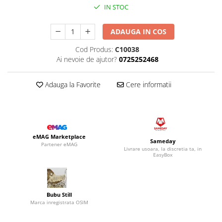
IN STOC
ADAUGA IN COS
Cod Produs:
C10038
Ai nevoie de ajutor?
0725252468
Adauga la Favorite
Cere informatii
eMAG Marketplace
Sameday
Partener eMAG
Livrare usoara, la discretia ta, in
EasyBox
Bubu Still
Marca inregistrata OSIM