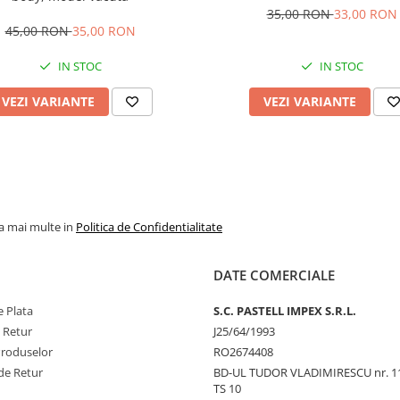
35,00 RON
33,00 RON
45,00 RON
35,00 RON
IN STOC
IN STOC
VEZI VARIANTE
VEZI VARIANTE
la mai multe in
Politica de Confidentialitate
DATE COMERCIALE
 Plata
S.C. PASTELL IMPEX S.R.L.
e Retur
J25/64/1993
Produselor
RO2674408
de Retur
BD-UL TUDOR VLADIMIRESCU nr. 1
TS 10