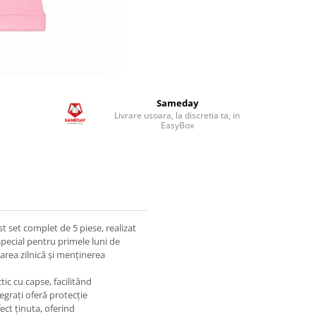
Sameday
Livrare usoara, la discretia ta, in
EasyBox
t set complet de 5 piese, realizat
special pentru primele luni de
carea zilnică și menținerea
ic cu capse, facilitând
egrați oferă protecție
ect ținuta, oferind