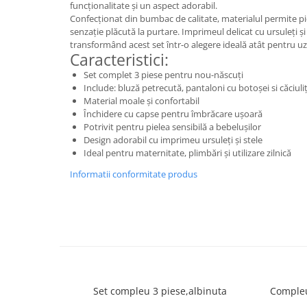
funcționalitate și un aspect adorabil.
Confecționat din bumbac de calitate, materialul permite piel
senzație plăcută la purtare. Imprimeul delicat cu ursuleți ș
transformând acest set într-o alegere ideală atât pentru uz 
Caracteristici:
Set complet 3 piese pentru nou-născuți
Include: bluză petrecută, pantaloni cu botoșei si căciuli
Material moale și confortabil
Închidere cu capse pentru îmbrăcare ușoară
Potrivit pentru pielea sensibilă a bebelușilor
Design adorabil cu imprimeu ursuleți și stele
Ideal pentru maternitate, plimbări și utilizare zilnică
Informatii conformitate produs
Set compleu 3 piese,albinuta
Compleu