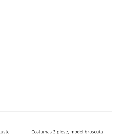
tuste
Costumas 3 piese, model broscuta
Compleu
Bubu