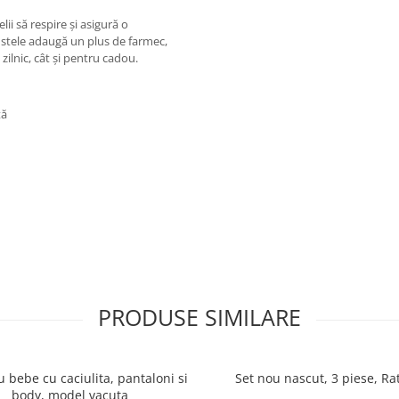
ii să respire și asigură o
i stele adaugă un plus de farmec,
zilnic, cât și pentru cadou.
ță
PRODUSE SIMILARE
 bebe cu caciulita, pantaloni si
Set nou nascut, 3 piese, Ra
body, model vacuta