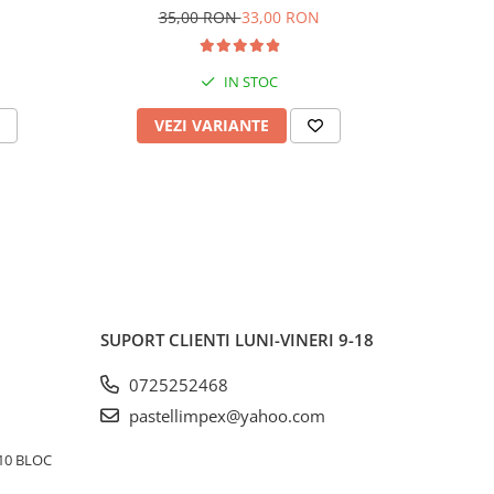
35,00 RON
33,00 RON
IN STOC
VEZI VARIANTE
V
SUPORT CLIENTI
LUNI-VINERI 9-18
0725252468
pastellimpex@yahoo.com
10 BLOC