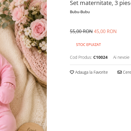
Set maternitate, 3 piese
Bubu-Bubu
55,00 RON
45,00 RON
STOC EPUIZAT
Cod Produs:
C10024
Ai nevoie 
Adauga la Favorite
Cere 