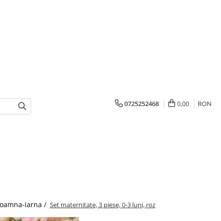
0725252468
0,00
RON
oamna-iarna /
Set maternitate, 3 piese, 0-3 luni, roz