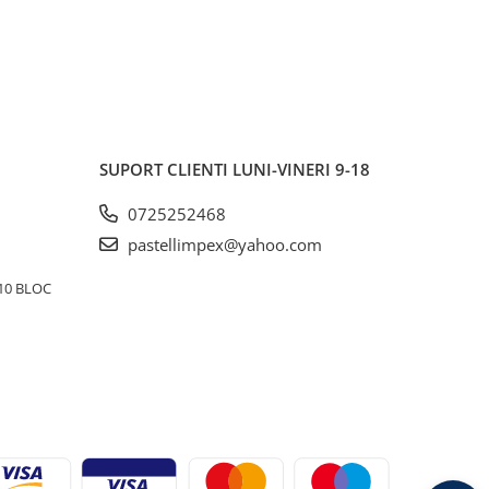
SUPORT CLIENTI
LUNI-VINERI 9-18
0725252468
pastellimpex@yahoo.com
10 BLOC