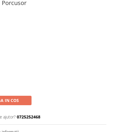
l Porcusor
A IN COS
e ajutor?
0725252468
informatii