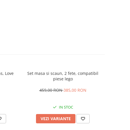
s, Love
Set masa si scaun, 2 fete, compatibil
Fotoliu be
piese lego
Dime
459,00 RON
385,00 RON
IN STOC
VEZI VARIANTE
AD