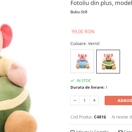
Fotoliu din plus, mode
Bubu-Still
99,00 RON
Culoare
: Vernil
IN STOC
Durata de livrare:
1
ADAUG
Cod Produs:
C4816
Ai nevoie d
Adauga la Favorite
Cere 