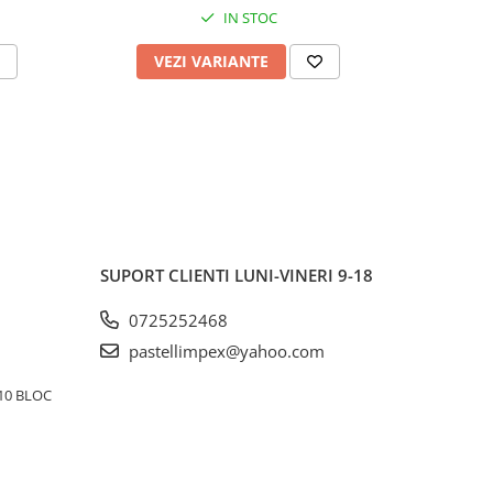
IN STOC
VEZI VARIANTE
V
SUPORT CLIENTI
LUNI-VINERI 9-18
0725252468
pastellimpex@yahoo.com
10 BLOC