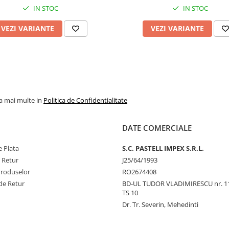
IN STOC
IN STOC
VEZI VARIANTE
VEZI VARIANTE
la mai multe in
Politica de Confidentialitate
DATE COMERCIALE
 Plata
S.C. PASTELL IMPEX S.R.L.
e Retur
J25/64/1993
Produselor
RO2674408
de Retur
BD-UL TUDOR VLADIMIRESCU nr. 1
TS 10
Dr. Tr. Severin, Mehedinti