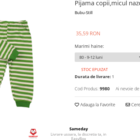
Pijama copii,micul na
Bubu-Still
35,59 RON
Marimi haine
:
STOC EPUIZAT
Durata de livrare:
1
Cod Produs:
9980
Ai nevoie de
Adauga la Favorite
Cere 
Sameday
Livrare usoara, la discretia ta, in
EasyBox