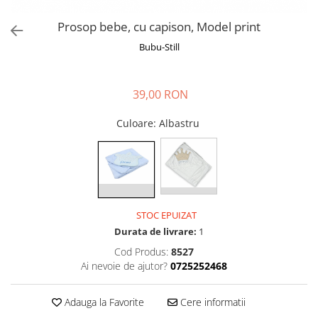
Manusi
Manusi
La joaca
Vehicule transport
Adidasi
Bluze, pieptarase, mentite
Bluze, pieptarase, mentite
Cos depozitare jucarii
Jocuri educative si de societate
Prosop bebe, cu capison, Model print
Incaltaminte de panza
Veste bebe
Veste bebe
Articole mamici
Jucarii tip Montessori
Bubu-Still
Rochite bebeluse
Ciorapi
Masinute electrice
Ciorapi
Pantaloni de exterior
Mingii
39,00 RON
Pantaloni de exterior
Bluze si pulovere
Jucarii gonflabile
Culoare
: Albastru
Bluze si pulovere
Babetele
Jucarii de nisip
Babetele
Hainute bumbac organic
Table de scris
Hainute bumbac organic
Trotinete si biciclete
Carucioare papusi
STOC EPUIZAT
Durata de livrare:
1
Cod Produs:
8527
Ai nevoie de ajutor?
0725252468
Adauga la Favorite
Cere informatii