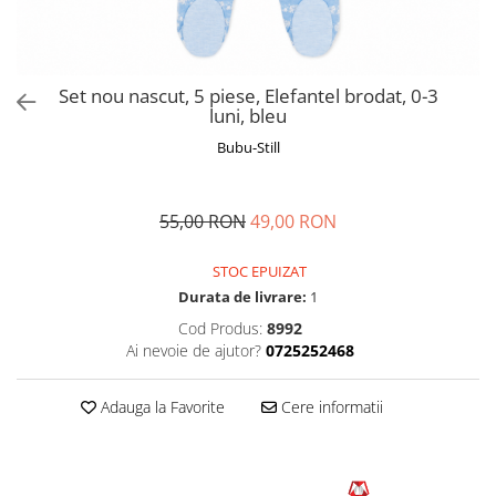
Manusi
Manusi
La joaca
Vehicule transport
Adidasi
Bluze, pieptarase, mentite
Bluze, pieptarase, mentite
Cos depozitare jucarii
Jocuri educative si de societate
Incaltaminte de panza
Veste bebe
Veste bebe
Articole mamici
Jucarii tip Montessori
Set nou nascut, 5 piese, Elefantel brodat, 0-3
Rochite bebeluse
Ciorapi
Masinute electrice
luni, bleu
Ciorapi
Pantaloni de exterior
Mingii
Bubu-Still
Pantaloni de exterior
Bluze si pulovere
Jucarii gonflabile
Bluze si pulovere
Babetele
Jucarii de nisip
55,00 RON
49,00 RON
Babetele
Hainute bumbac organic
Table de scris
STOC EPUIZAT
Hainute bumbac organic
Trotinete si biciclete
Durata de livrare:
1
Carucioare papusi
Cod Produs:
8992
Ai nevoie de ajutor?
0725252468
Adauga la Favorite
Cere informatii