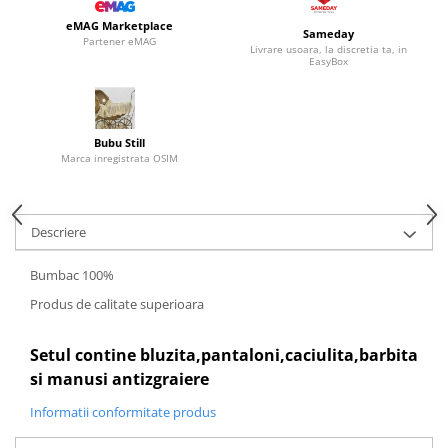
eMAG Marketplace
Sameday
Partener eMAG
Livrare usoara, la discretia ta, in
EasyBox
Bubu Still
Marca inregistrata OSIM
Descriere
Bumbac 100%
Produs de calitate superioara
Setul contine bluzita,pantaloni,caciulita,barbita
si manusi antizgraiere
Informatii conformitate produs