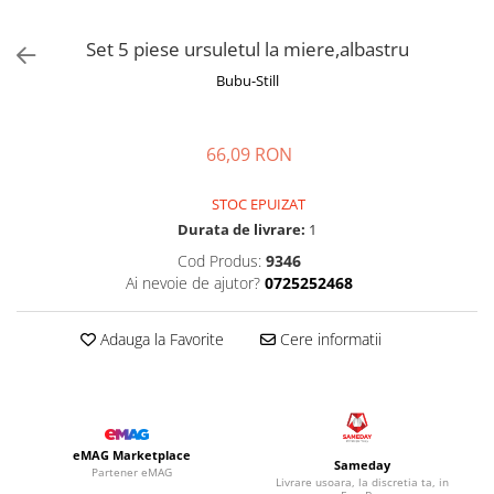
Manusi
Manusi
La joaca
Vehicule transport
Adidasi
Bluze, pieptarase, mentite
Bluze, pieptarase, mentite
Cos depozitare jucarii
Jocuri educative si de societate
Incaltaminte de panza
Set 5 piese ursuletul la miere,albastru
Veste bebe
Veste bebe
Articole mamici
Jucarii tip Montessori
Bubu-Still
Rochite bebeluse
Ciorapi
Masinute electrice
Ciorapi
Pantaloni de exterior
Mingii
66,09 RON
Pantaloni de exterior
Bluze si pulovere
Jucarii gonflabile
STOC EPUIZAT
Bluze si pulovere
Babetele
Jucarii de nisip
Durata de livrare:
1
Babetele
Hainute bumbac organic
Table de scris
Cod Produs:
9346
Hainute bumbac organic
Trotinete si biciclete
Ai nevoie de ajutor?
0725252468
Carucioare papusi
Adauga la Favorite
Cere informatii
eMAG Marketplace
Sameday
Partener eMAG
Livrare usoara, la discretia ta, in