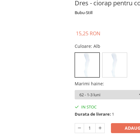
Dres - ciorap pentru co
Bubu-Still
15,25 RON
Culoare
: Alb
Marimi haine
:
IN STOC
Durata de livrare:
1
ADAUG