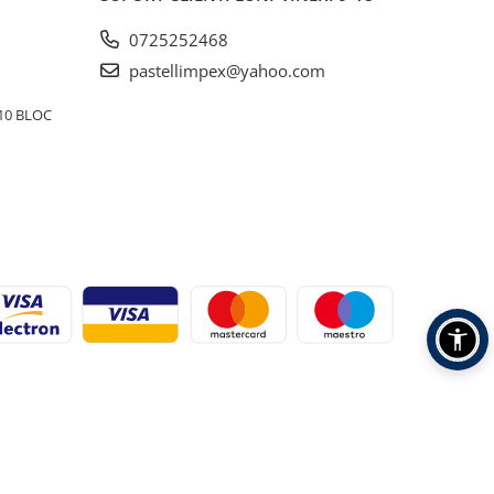
0725252468
pastellimpex@yahoo.com
10 BLOC