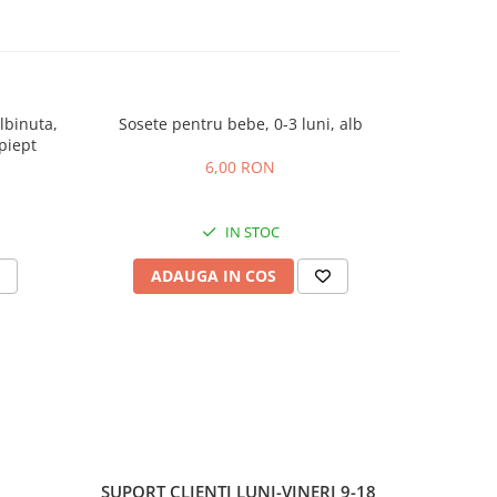
lbinuta,
Sosete pentru bebe, 0-3 luni, alb
Scutec
piept
6,00 RON
IN STOC
ADAUGA IN COS
AD
SUPORT CLIENTI
LUNI-VINERI 9-18