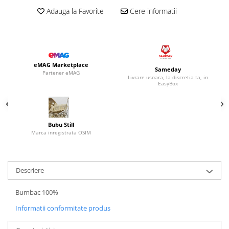
Adauga la Favorite
Cere informatii
eMAG Marketplace
Sameday
Partener eMAG
Livrare usoara, la discretia ta, in
EasyBox
Bubu Still
Marca inregistrata OSIM
Descriere
Bumbac 100%
Informatii conformitate produs