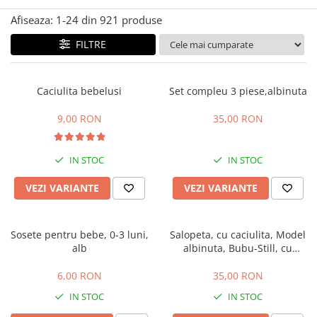
Manusi
Manusi
La joaca
Vehicule transport
Adidasi
Afiseaza:
1-
24
din
921
produse
Bluze, pieptarase, mentite
Bluze, pieptarase, mentite
Cos depozitare jucarii
Jocuri educative si de societate
Incaltaminte de panza
Veste bebe
Veste bebe
Articole mamici
Jucarii tip Montessori
FILTRE
Rochite bebeluse
Ciorapi
Masinute electrice
Ciorapi
Pantaloni de exterior
Mingii
Caciulita bebelusi
Set compleu 3 piese,albinuta
Pantaloni de exterior
Bluze si pulovere
Jucarii gonflabile
9,00 RON
35,00 RON
Bluze si pulovere
Babetele
Jucarii de nisip
Babetele
Hainute bumbac organic
Table de scris
IN STOC
IN STOC
Hainute bumbac organic
Trotinete si biciclete
VEZI VARIANTE
VEZI VARIANTE
Carucioare papusi
Sosete pentru bebe, 0-3 luni,
Salopeta, cu caciulita, Model
alb
albinuta, Bubu-Still, cu
inchidere pe piept
6,00 RON
35,00 RON
IN STOC
IN STOC