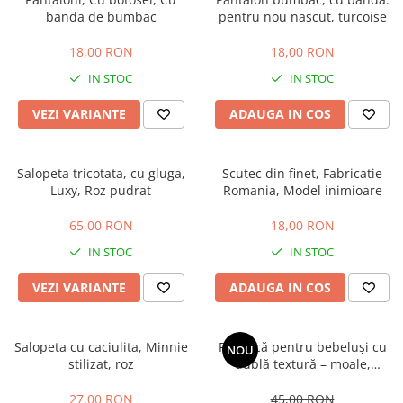
banda de bumbac
pentru nou nascut, turcoise
18,00 RON
18,00 RON
IN STOC
IN STOC
VEZI VARIANTE
ADAUGA IN COS
Salopeta tricotata, cu gluga,
Scutec din finet, Fabricatie
Luxy, Roz pudrat
Romania, Model inimioare
65,00 RON
18,00 RON
IN STOC
IN STOC
VEZI VARIANTE
ADAUGA IN COS
Salopeta cu caciulita, Minnie
Păturică pentru bebeluși cu
NOU
stilizat, roz
dublă textură – moale,
călduroasă și delicată cu
pielea
27,00 RON
45,00 RON