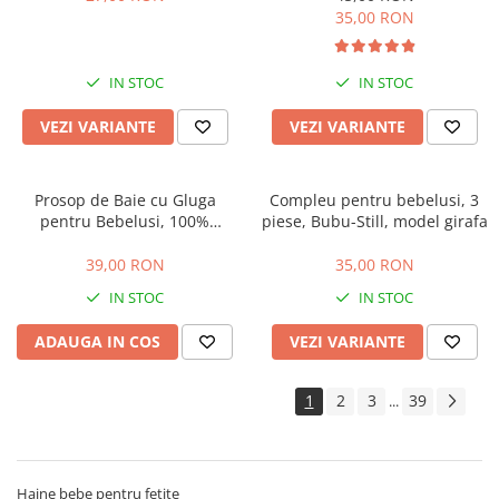
35,00 RON
IN STOC
IN STOC
VEZI VARIANTE
VEZI VARIANTE
Prosop de Baie cu Gluga
Compleu pentru bebelusi, 3
pentru Bebelusi, 100%
piese, Bubu-Still, model girafa
Bumbac, Calitate Premium,
Super Absorbant,
39,00 RON
35,00 RON
Hipoalergenic, cu Oita
IN STOC
IN STOC
ADAUGA IN COS
VEZI VARIANTE
1
2
3
39
...
Haine bebe pentru fetite