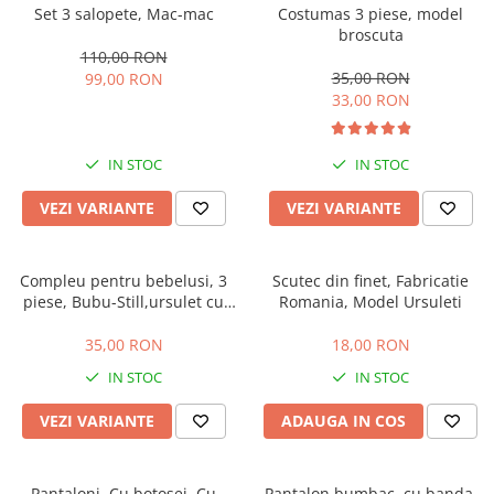
Set 3 salopete, Mac-mac
Costumas 3 piese, model
broscuta
110,00 RON
35,00 RON
99,00 RON
33,00 RON
IN STOC
IN STOC
VEZI VARIANTE
VEZI VARIANTE
Compleu pentru bebelusi, 3
Scutec din finet, Fabricatie
piese, Bubu-Still,ursulet cu
Romania, Model Ursuleti
papion
35,00 RON
18,00 RON
IN STOC
IN STOC
VEZI VARIANTE
ADAUGA IN COS
Pantaloni, Cu botosei, Cu
Pantalon bumbac, cu banda.