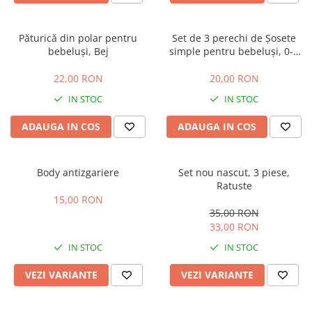
Păturică din polar pentru
Set de 3 perechi de Șosete
bebeluși, Bej
simple pentru bebeluși, 0-3
luni, gri, alb si albastru
22,00 RON
20,00 RON
IN STOC
IN STOC
ADAUGA IN COS
ADAUGA IN COS
Body antizgariere
Set nou nascut, 3 piese,
Ratuste
15,00 RON
35,00 RON
33,00 RON
IN STOC
IN STOC
VEZI VARIANTE
VEZI VARIANTE