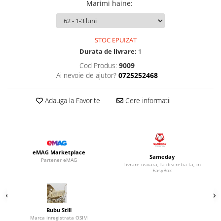
Marimi haine
:
STOC EPUIZAT
Durata de livrare:
1
Cod Produs:
9009
Ai nevoie de ajutor?
0725252468
Adauga la Favorite
Cere informatii
eMAG Marketplace
Sameday
Partener eMAG
Livrare usoara, la discretia ta, in
EasyBox
Bubu Still
Marca inregistrata OSIM