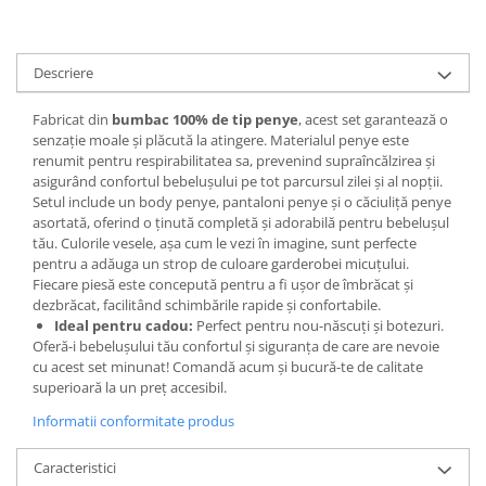
Descriere
Fabricat din
bumbac 100% de tip penye
, acest set garantează o
senzație moale și plăcută la atingere. Materialul penye este
renumit pentru respirabilitatea sa, prevenind supraîncălzirea și
asigurând confortul bebelușului pe tot parcursul zilei și al nopții.
Setul include un body penye, pantaloni penye și o căciuliță penye
asortată, oferind o ținută completă și adorabilă pentru bebelușul
tău. Culorile vesele, așa cum le vezi în imagine, sunt perfecte
pentru a adăuga un strop de culoare garderobei micuțului.
Fiecare piesă este concepută pentru a fi ușor de îmbrăcat și
dezbrăcat, facilitând schimbările rapide și confortabile.
Ideal pentru cadou:
Perfect pentru nou-născuți și botezuri.
Oferă-i bebelușului tău confortul și siguranța de care are nevoie
cu acest set minunat! Comandă acum și bucură-te de calitate
superioară la un preț accesibil.
Informatii conformitate produs
Caracteristici