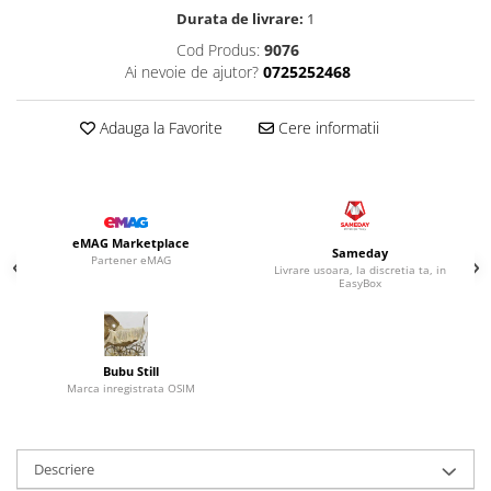
Durata de livrare:
1
Cod Produs:
9076
Ai nevoie de ajutor?
0725252468
Adauga la Favorite
Cere informatii
eMAG Marketplace
Sameday
Partener eMAG
Livrare usoara, la discretia ta, in
EasyBox
Bubu Still
Marca inregistrata OSIM
Descriere