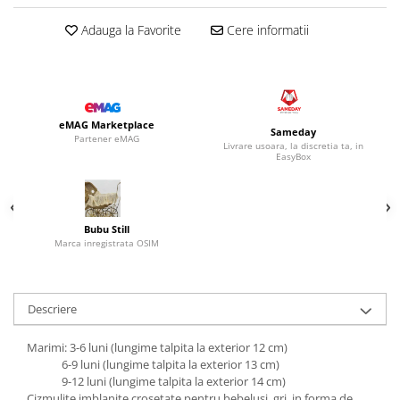
Adauga la Favorite
Cere informatii
eMAG Marketplace
Sameday
Partener eMAG
Livrare usoara, la discretia ta, in
EasyBox
Bubu Still
Marca inregistrata OSIM
Descriere
Marimi: 3-6 luni (lungime talpita la exterior 12 cm)
6-9 luni (lungime talpita la exterior 13 cm)
9-12 luni (lungime talpita la exterior 14 cm)
Cizmulite imblanite crosetate pentru bebelusi, gri, in forma de