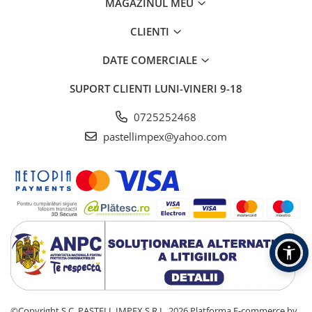
MAGAZINUL MEU
CLIENTI
DATE COMERCIALE
SUPORT CLIENTI
LUNI-VINERI 9-18
0725252468
pastellimpex@yahoo.com
©Copyright S.C. PASTELL IMPEX S.R.L. 2026
Platforma E-commerce by