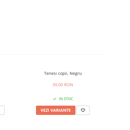
Tenesi copii, Negru
Pantof
39,00 RON
IN STOC
VEZI VARIANTE
V