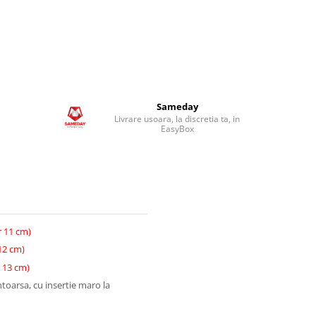
Sameday
Livrare usoara, la discretia ta, in
EasyBox
or 11 cm)
 12 cm)
r 13 cm)
ntoarsa, cu insertie maro la