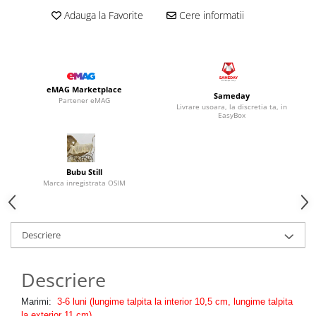
Adauga la Favorite
Cere informatii
eMAG Marketplace
Sameday
Partener eMAG
Livrare usoara, la discretia ta, in
EasyBox
Bubu Still
Marca inregistrata OSIM
Descriere
Descriere
Marimi:
3
-6 luni (lungime talpita la interior 10,5 cm, lungime talpita
la exterior 11 cm)