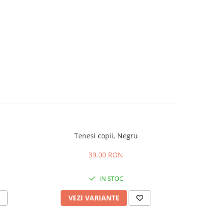
Tenesi copii, Negru
Pantof
39,00 RON
IN STOC
VEZI VARIANTE
V