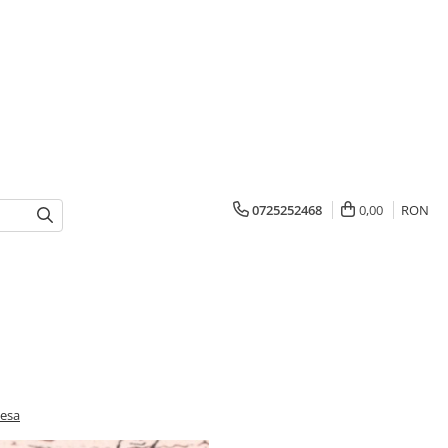
0725252468
0,00
RON
tesa