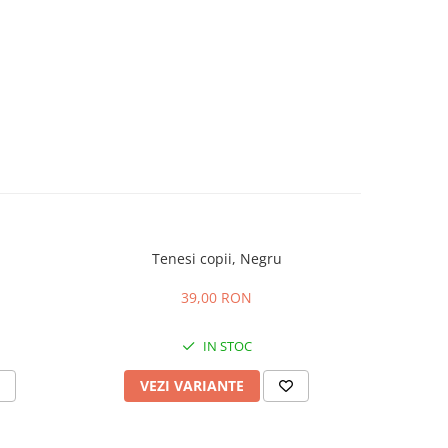
Tenesi copii, Negru
Pantof
39,00 RON
IN STOC
VEZI VARIANTE
V