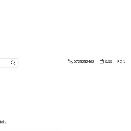
0725252468
0,00
RON
ietei