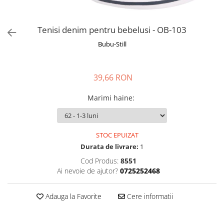
Manusi
Manusi
La joaca
Vehicule transport
Adidasi
Bluze, pieptarase, mentite
Bluze, pieptarase, mentite
Cos depozitare jucarii
Jocuri educative si de societate
Incaltaminte de panza
Tenisi denim pentru bebelusi - OB-103
Veste bebe
Veste bebe
Articole mamici
Jucarii tip Montessori
Bubu-Still
Rochite bebeluse
Ciorapi
Masinute electrice
Ciorapi
Pantaloni de exterior
Mingii
39,66 RON
Pantaloni de exterior
Bluze si pulovere
Jucarii gonflabile
Bluze si pulovere
Babetele
Jucarii de nisip
Marimi haine
:
Babetele
Hainute bumbac organic
Table de scris
Hainute bumbac organic
Trotinete si biciclete
STOC EPUIZAT
Carucioare papusi
Durata de livrare:
1
Cod Produs:
8551
Ai nevoie de ajutor?
0725252468
Adauga la Favorite
Cere informatii