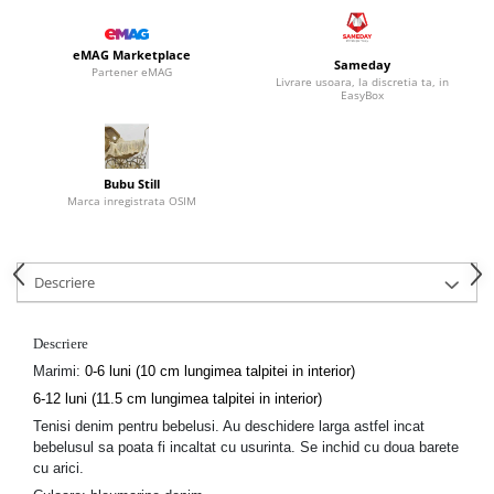
eMAG Marketplace
Sameday
Partener eMAG
Livrare usoara, la discretia ta, in
EasyBox
Bubu Still
Marca inregistrata OSIM
Descriere
Descriere
Marimi:
0-6 luni (10 cm lungimea talpitei in interior)
6-12 luni (11.5 cm lungimea talpitei in interior)
Tenisi denim pentru bebelusi. Au deschidere larga astfel incat
bebelusul sa poata fi incaltat cu usurinta. Se inchid cu doua barete
cu arici.