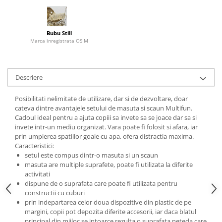
Bubu Still
Marca inregistrata OSIM
Descriere
Posibilitati nelimitate de utilizare, dar si de dezvoltare, doar
cateva dintre avantajele setului de masuta si scaun Multifun.
Cadoul ideal pentru a ajuta copiii sa invete sa se joace dar sa si
invete intr-un mediu organizat. Vara poate fi folosit si afara, iar
prin umplerea spatiilor goale cu apa, ofera distractia maxima.
Caracteristici:
setul este compus dintr-o masuta si un scaun
masuta are multiple suprafete, poate fi utilizata la diferite
activitati
dispune de o suprafata care poate fi utilizata pentru
constructii cu cuburi
prin indepartarea celor doua dispozitive din plastic de pe
margini, copii pot depozita diferite accesorii, iar daca blatul
principal din mijloc se intoarce rezulta o suprafata neteda care