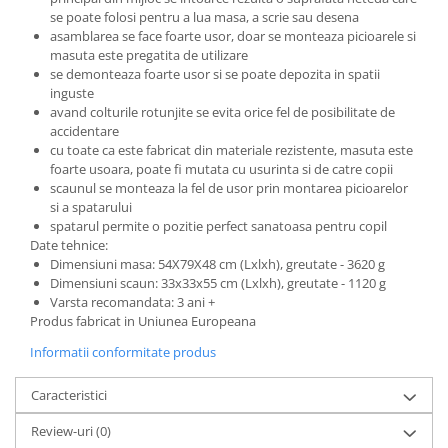
se poate folosi pentru a lua masa, a scrie sau desena
asamblarea se face foarte usor, doar se monteaza picioarele si
masuta este pregatita de utilizare
se demonteaza foarte usor si se poate depozita in spatii
inguste
avand colturile rotunjite se evita orice fel de posibilitate de
accidentare
cu toate ca este fabricat din materiale rezistente, masuta este
foarte usoara, poate fi mutata cu usurinta si de catre copii
scaunul se monteaza la fel de usor prin montarea picioarelor
si a spatarului
spatarul permite o pozitie perfect sanatoasa pentru copil
Date tehnice:
Dimensiuni masa: 54X79X48 cm (Lxlxh), greutate - 3620 g
Dimensiuni scaun: 33x33x55 cm (Lxlxh), greutate - 1120 g
Varsta recomandata: 3 ani +
Produs fabricat in Uniunea Europeana
Informatii conformitate produs
Caracteristici
Review-uri
(0)