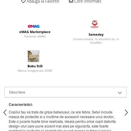
Adauga la Favorite
Cere informatii
eMAG Marketplace
Sameday
Partener eMAG
Livrare usoara, la discretia ta, in
EasyBox
Bubu Still
Marca inregistrata OSIM
Descriere
Caracteristici:
Copilul tau va trata de gripa bebelusul, ce are febra. Setul include
masca de protectie si o multime de accesorii necesare unui doctor.,
Este o jucarie foarte bine realizata, ideala pentru orice copil datorita
design-ului care pune accent mai ales pe siguranta, este foarte
rezistent la loviturile si zgarieturile ce pot aparea in timpul jocului.