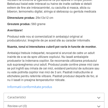
Bebelusul baiat este imbracat cu haine de inalte calitate si detalii
extrem de fine ale imbracamintei, cu caciulita si masca, sticla cu
biberon, termometru digital, siringa si stetoscop cu gentuta medicala
Dimensiune produs:
29x13x12 cm
Greutate produs:
560 grame
Avertizare!
Produsul este nou si comercializat in ambalajul original al
producatorului. Imaginile de pe acest site au caracter informativ.
Nuanta, tonul si intensitatea culorii pot varia in functie de monitor.
Ambalajul trebuie indepartat, recuperat si aruncat de catre un adult
inainte de a se da spre utilizare copilului. Nu lasati ambalajele
produselor la indemana copiilor. Se recomanda utilizarea produsului
sub supravegherea unui adult. Produsul poate contine piese mici care
se pot inghiti sau inhala de cei mici, existand pericolul de sufocare sau
nu este potrivita copiilor mai mici de 3 ani. Pastrati instructiunile si
etichetele pentru referinte viitoare. Pastrati produsul departe de foc, si
nu il lasati in preajma temperaturilor ridicate.
Informatii conformitate produs
Caracteristici
Review-uri
(0)