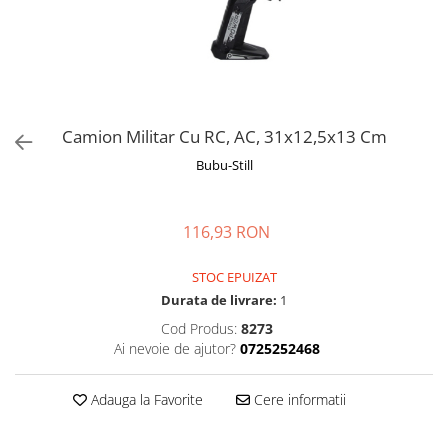
Manusi
Manusi
La joaca
Vehicule transport
Adidasi
Bluze, pieptarase, mentite
Bluze, pieptarase, mentite
Cos depozitare jucarii
Jocuri educative si de societate
Incaltaminte de panza
Veste bebe
Veste bebe
Articole mamici
Jucarii tip Montessori
Rochite bebeluse
Ciorapi
Masinute electrice
Ciorapi
Pantaloni de exterior
Mingii
Camion Militar Cu RC, AC, 31x12,5x13 Cm
Pantaloni de exterior
Bluze si pulovere
Jucarii gonflabile
Bubu-Still
Bluze si pulovere
Babetele
Jucarii de nisip
Babetele
Hainute bumbac organic
Table de scris
116,93 RON
Hainute bumbac organic
Trotinete si biciclete
STOC EPUIZAT
Carucioare papusi
Durata de livrare:
1
Cod Produs:
8273
Ai nevoie de ajutor?
0725252468
Adauga la Favorite
Cere informatii